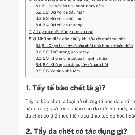
6.1. Đối với làn da khô và nhạy cảm
6.2. Đối với da dầu mụn
6.3. Đối với da hỗn hợp
6.4. Đối với da thường
7. Tẩy da chết đúng cách ở nhà
8. Những điều cần chú ý khi tẩy da chết tại nhà.
8.1. Chọn loại tẩy tế bào chết phù hợp với bản thân
8.2. Thử lượng nhỏ ra tay
8.3. Không chà xát quá mạnh và lâu.
8.4. Không lạm dụng tẩy tế bào chết
8.5. Vệ sinh nhà tắm
1. Tẩy tế bào chết là gì?
Tẩy tế bào chết là loại bỏ những tế bào đã chết 
hàm trong quá trình chăm sóc da mặt và body, xuy
da chết có thể thực hiện qua thao tác cơ học hoặ
2. Tẩy da chết có tác dụng gì?