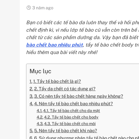
3 năm ago
Bạn có biết các tế bào da luôn thay thế và hồi ph
chết định kì, vì nếu lớp tế bào cũ vẫn còn trên bề
chất từ các sản phẩm dưỡng da. Vậy bạn đã biết
bào chết bao nhiêu phút
, tẩy tế bào chết body 
hiểu thêm qua bài viết này nhé!
Mục lục
1. Tẩy tế bào chết là gì?
2. Tẩy da chết có tác dụng gì?
3. Có nên tẩy tế bào chết hàng ngày không?
4. Nên tẩy tế bào chết bao nhiêu phút?
4.1. Tẩy tế bào chết cho da mặt
4.2. Tẩy tế bào chết cho body
4.3. Tẩy tế bào chết cho môi
5. Nên tẩy tế bào chết khi nào?
6. Sử dụng phương pháp tẩy tế bào chết nào cho p