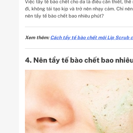
Việc tẩy tế bào chết cho da là điều cần thiết, th
đi, không tái tạo kịp và trở nên nhạy cảm. Chỉ nê
nên tẩy tế bào chết bao nhiêu phút?
Xem thêm:
Cách tẩy tế bào chết môi Lip Scrub 
4. Nên tẩy tế bào chết bao nhiê