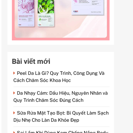
Bài viết mới
Peel Da Là Gì? Quy Trình, Công Dụng Và
Cách Chăm Sóc Khoa Học
Da Nhạy Cảm: Dấu Hiệu, Nguyên Nhân và
Quy Trình Chăm Sóc Đúng Cách
Sữa Rửa Mặt Tạo Bọt: Bí Quyết Làm Sạch
Dịu Nhẹ Cho Làn Da Khỏe Đẹp
Sai Lầm Khi Dùng Kem Chống Nắng Body