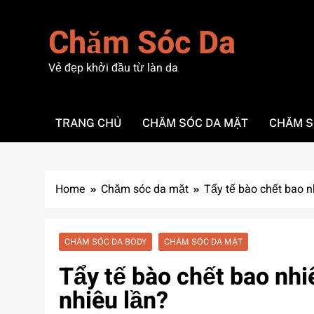
Skip
to
Chăm Sóc Da
content
Vẻ đẹp khởi đầu từ làn da
TRANG CHỦ
CHĂM SÓC DA MẶT
CHĂM S
Home
Chăm sóc da mặt
Tẩy tế bào chết bao n
CHĂM SÓC DA BODY
CHĂM SÓC DA MẶT
Tẩy tế bào chết bao nhi
nhiêu lần?