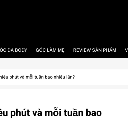
ÓC DA BODY
GÓC LÀM MẸ
REVIEW SẢN PHẨM
V
hiêu phút và mỗi tuần bao nhiêu lần?
êu phút và mỗi tuần bao