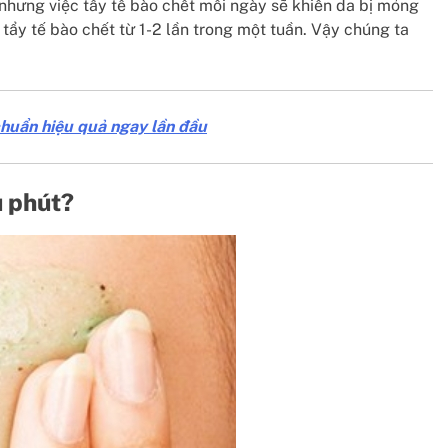
ế nhưng việc tẩy tế bào chết mỗi ngày sẽ khiến da bị mỏng
n tẩy tế bào chết từ 1-2 lần trong một tuần. Vậy chúng ta
chuẩn hiệu quả ngay lần đầu
u phút?