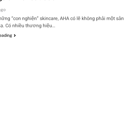
ago
hững “con nghiện” skincare, AHA có lẽ không phải một sản
lạ. Có nhiều thương hiệu…
reading