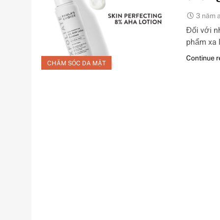
3 năm 
Đối với n
phẩm xa 
Continue 
CHĂM SÓC DA MẶT