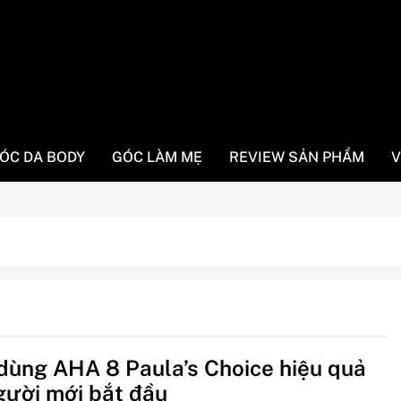
ÓC DA BODY
GÓC LÀM MẸ
REVIEW SẢN PHẨM
V
dùng AHA 8 Paula’s Choice hiệu quả
gười mới bắt đầu