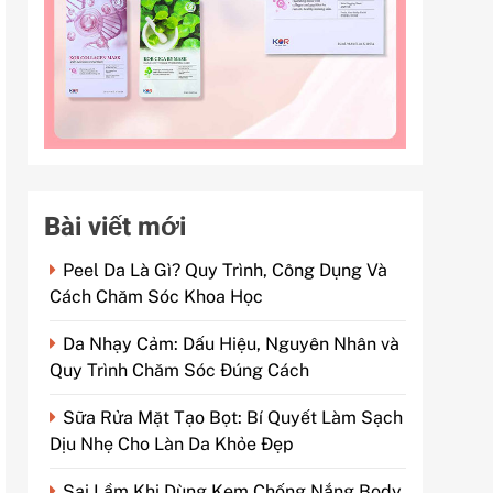
Bài viết mới
Peel Da Là Gì? Quy Trình, Công Dụng Và
Cách Chăm Sóc Khoa Học
Da Nhạy Cảm: Dấu Hiệu, Nguyên Nhân và
Quy Trình Chăm Sóc Đúng Cách
Sữa Rửa Mặt Tạo Bọt: Bí Quyết Làm Sạch
Dịu Nhẹ Cho Làn Da Khỏe Đẹp
Sai Lầm Khi Dùng Kem Chống Nắng Body