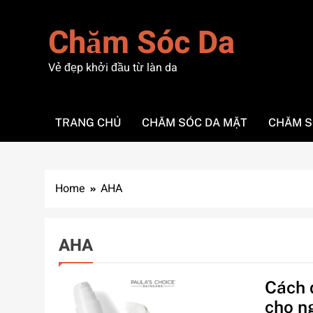
Skip
to
Chăm Sóc Da
content
Vẻ đẹp khởi đầu từ làn da
TRANG CHỦ
CHĂM SÓC DA MẶT
CHĂM S
Home
AHA
AHA
Cách 
cho n