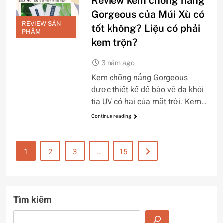
Review kem chống nắng
Gorgeous của Múi Xù có
REVIEW SẢN
tốt không? Liệu có phải
PHẨM
kem trộn?
3 năm ago
Kem chống nắng Gorgeous
được thiết kế để bảo vệ da khỏi
tia UV có hại của mặt trời. Kem…
Continue reading
1
2
3
…
15
Tìm kiếm