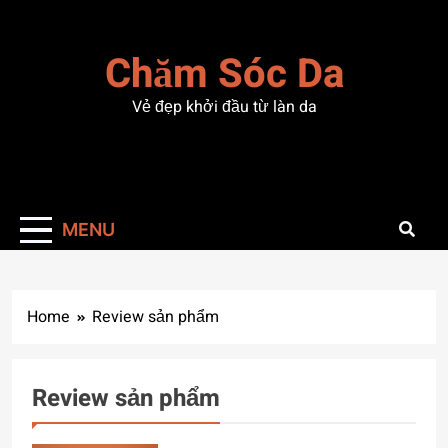
Skip
to
Chăm Sóc Da
content
Vẻ đẹp khởi đầu từ làn da
MENU
Home
Review sản phẩm
Review sản phẩm