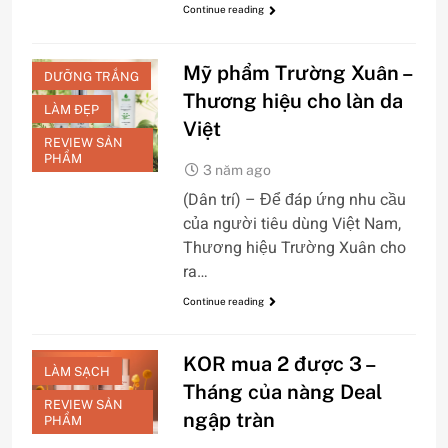
Continue reading
Mỹ phẩm Trường Xuân –
DƯỠNG TRẮNG
Thương hiệu cho làn da
LÀM ĐẸP
Việt
REVIEW SẢN
PHẨM
3 năm ago
(Dân trí) – Để đáp ứng nhu cầu
CHĂM SÓC DA
của người tiêu dùng Việt Nam,
MẶT
Thương hiệu Trường Xuân cho
CHỐNG LÃO
ra…
HÓA
Continue reading
DƯỠNG TRẮNG
LÀM ĐẸP
KOR mua 2 được 3 –
LÀM SẠCH
Tháng của nàng Deal
REVIEW SẢN
ngập tràn
PHẨM