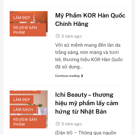
Mỹ Phẩm KOR Hàn Quốc
LÀM ĐẸP
Chính Hãng
REVIEW SẢN
PHẨM
3 năm ago
Với sứ mệnh mang đến làn da
trắng sáng, mịn màng và tươi
trẻ, thương hiệu KOR Hàn Quốc
đã sử dụng…
CHĂM SÓC DA
Continue reading
MẶT
GÓC LÀM MẸ
Ichi Beauty – thương
LÀM ĐẸP
hiệu mỹ phẩm lấy cảm
LÀM SẠCH
hứng từ Nhật Bản
REVIEW SẢN
3 năm ago
PHẨM
(Dân trí) – Thông qua nguồn