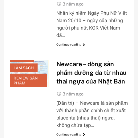
3 năm ago
Nhân kỷ niệm Ngày Phụ Nữ Việt
Nam 20/10 – ngày của những
người phụ nữ, KOR Việt Nam
CHĂM SÓC DA
đã…
MẶT
Continue reading
DƯỠNG TRẮNG
LÀM ĐẸP
Newcare – dòng sản
LÀM SẠCH
phẩm dưỡng da từ nhau
REVIEW SẢN
thai ngựa của Nhật Bản
PHẨM
3 năm ago
(Dân trí) – Newcare là sản phẩm
với thành phần chính chiết xuất
placenta (nhau thai) ngựa,
không chứa tạp…
Continue reading