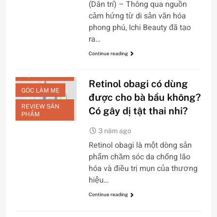
(Dân trí) – Thông qua nguồn
cảm hứng từ di sản văn hóa
phong phú, Ichi Beauty đã tạo
ra…
Continue reading
CHĂM SÓC DA
MẶT
Retinol obagi có dùng
GÓC LÀM MẸ
được cho bà bầu không?
REVIEW SẢN
Có gây dị tật thai nhi?
PHẨM
3 năm ago
Retinol obagi là một dòng sản
phẩm chăm sóc da chống lão
hóa và điều trị mụn của thương
hiệu…
Continue reading