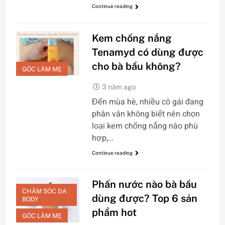
Continue reading
Kem chống nắng
Tenamyd có dùng được
cho bà bầu không?
GÓC LÀM MẸ
3 năm ago
Đến mùa hè, nhiều cô gái đang
phân vân không biết nên chọn
loại kem chống nắng nào phù
hợp,…
Continue reading
Phấn nước nào bà bầu
CHĂM SÓC DA
dùng được? Top 6 sản
BODY
phẩm hot
GÓC LÀM MẸ