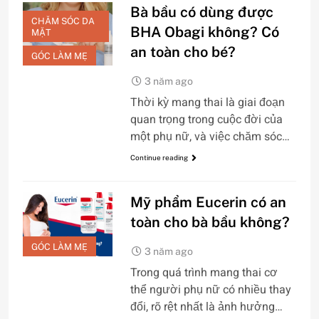
Bà bầu có dùng được
CHĂM SÓC DA
BHA Obagi không? Có
MẶT
an toàn cho bé?
GÓC LÀM MẸ
3 năm ago
Thời kỳ mang thai là giai đoạn
quan trọng trong cuộc đời của
một phụ nữ, và việc chăm sóc…
Continue reading
Mỹ phẩm Eucerin có an
toàn cho bà bầu không?
GÓC LÀM MẸ
3 năm ago
Trong quá trình mang thai cơ
thể người phụ nữ có nhiều thay
đổi, rõ rệt nhất là ảnh hưởng…