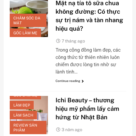
Mặt nạ tía tô sữa chua
không đường: Có thực
CHĂM SÓC DA
sự trị nám và tàn nhang
MẶT
hiệu quả?
GÓC LÀM MẸ
7 tháng ago
Trong cộng đồng làm đẹp, các
công thức từ thiên nhiên luôn
chiếm được lòng tin nhờ sự
lành tính…
CHĂM SÓC DA
Continue reading
MẶT
GÓC LÀM MẸ
Ichi Beauty – thương
LÀM ĐẸP
hiệu mỹ phẩm lấy cảm
LÀM SẠCH
hứng từ Nhật Bản
REVIEW SẢN
3 năm ago
PHẨM