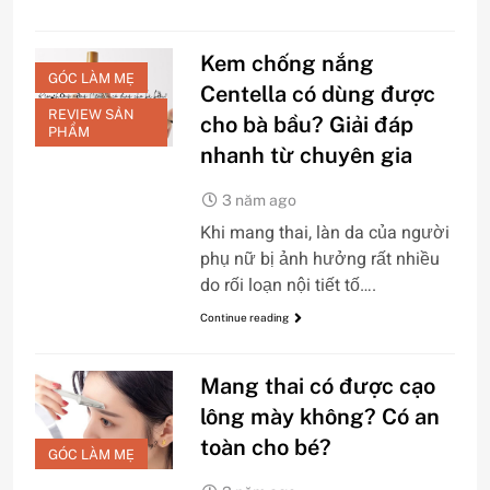
Kem chống nắng
GÓC LÀM MẸ
Centella có dùng được
REVIEW SẢN
cho bà bầu? Giải đáp
PHẨM
nhanh từ chuyên gia
3 năm ago
Khi mang thai, làn da của người
phụ nữ bị ảnh hưởng rất nhiều
do rối loạn nội tiết tố….
Continue reading
Mang thai có được cạo
lông mày không? Có an
toàn cho bé?
GÓC LÀM MẸ