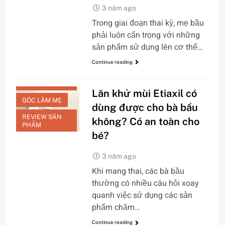
3 năm ago
Trong giai đoạn thai kỳ, mẹ bầu
phải luôn cẩn trọng với những
sản phẩm sử dụng lên cơ thể…
Continue reading
CHĂM SÓC DA
BODY
Lăn khử mùi Etiaxil có
GÓC LÀM MẸ
dùng được cho bà bầu
REVIEW SẢN
không? Có an toàn cho
PHẨM
bé?
3 năm ago
Khi mang thai, các bà bầu
thường có nhiều câu hỏi xoay
quanh việc sử dụng các sản
phẩm chăm…
Continue reading