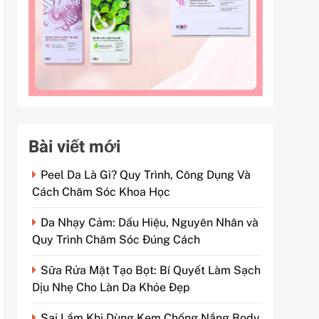
Bài viết mới
Peel Da Là Gì? Quy Trình, Công Dụng Và
Cách Chăm Sóc Khoa Học
Da Nhạy Cảm: Dấu Hiệu, Nguyên Nhân và
Quy Trình Chăm Sóc Đúng Cách
Sữa Rửa Mặt Tạo Bọt: Bí Quyết Làm Sạch
Dịu Nhẹ Cho Làn Da Khỏe Đẹp
Sai Lầm Khi Dùng Kem Chống Nắng Body