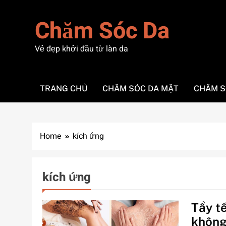
Skip
to
Chăm Sóc Da
content
Vẻ đẹp khởi đầu từ làn da
TRANG CHỦ
CHĂM SÓC DA MẶT
CHĂM S
Home
kích ứng
kích ứng
Tẩy t
không