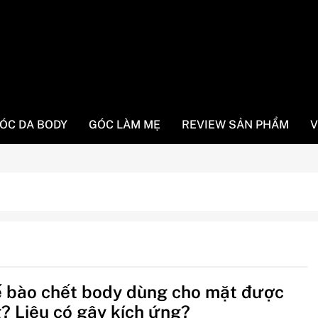
ÓC DA BODY
GÓC LÀM MẸ
REVIEW SẢN PHẨM
V
ế bào chết body dùng cho mặt được
? Liệu có gây kích ứng?