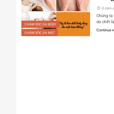
3 năm 
Chúng ta 
da chết 
CHĂM SÓC DA BODY
Continue 
CHĂM SÓC DA MẶT