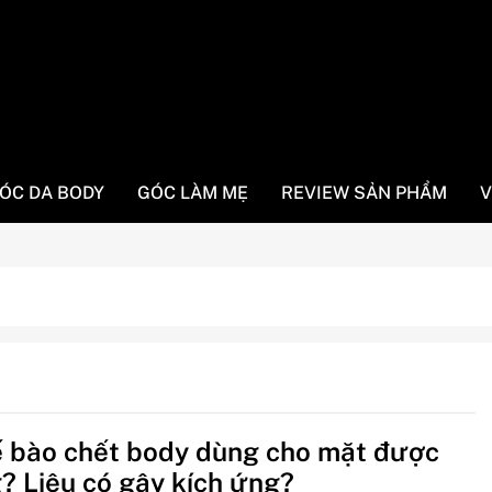
ÓC DA BODY
GÓC LÀM MẸ
REVIEW SẢN PHẨM
V
ế bào chết body dùng cho mặt được
? Liệu có gây kích ứng?