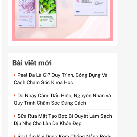
Bài viết mới
Peel Da Là Gì? Quy Trình, Công Dụng Và
Cách Chăm Sóc Khoa Học
Da Nhạy Cảm: Dấu Hiệu, Nguyên Nhân và
Quy Trình Chăm Sóc Đúng Cách
Sữa Rửa Mặt Tạo Bọt: Bí Quyết Làm Sạch
Dịu Nhẹ Cho Làn Da Khỏe Đẹp
Sai Lầm Khi Dùng Kem Chống Nắng Body