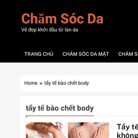
Skip
to
Chăm Sóc Da
content
Vẻ đẹp khởi đầu từ làn da
TRANG CHỦ
CHĂM SÓC DA MẶT
CHĂM S
Home
tẩy tế bào chết body
tẩy tế bào chết body
Tẩy t
không