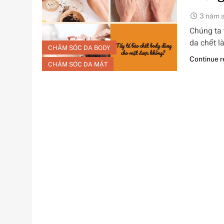
3 năm 
Chúng ta 
da chết 
CHĂM SÓC DA BODY
Continue 
CHĂM SÓC DA MẶT