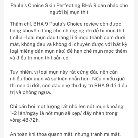
Paula’s Choice Skin Perfecting BHA 9 cân nhắc cho
người bị mụn thịt
Thậm chí, BHA 9 Paula’s Choice review còn được
hãng khuyên dùng cho những người dễ bị mụn thịt
(milia – loại mụn đầu trắng li ti mọc thành cụm dưới
mắt, không đau và không di chuyển được với bất kỳ
loại miếng dán mụn nào) để hạn chế mụn mọc thêm
và điều trị mụn thịt sẵn có.
Tuy nhiên, vì loại mụn này rất cứng đầu nên cần
nhiều thời gian và sự kiên nhẫn hơn. Nếu nhiều quá
thì nên đi đốt, còn đau nhẹ thì duy trì BHA 9 để điều
trị và phòng ngừa.
Chỉ cần bôi một lượng rất nhỏ lên nốt mụn khoảng
1-2 lần/ngày là nốt mụn sẽ xẹp/ đẩy nhân trong
vòng 48-72h.
An toàn khi thoa quanh mắt, nhưng tránh mí mắt.