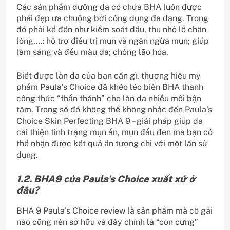
Các sản phẩm dưỡng da có chứa BHA luôn được
phái đẹp ưa chuộng bởi công dụng đa dạng. Trong
đó phải kể đến như kiểm soát dầu, thu nhỏ lỗ chân
lông,…; hỗ trợ điều trị mụn và ngăn ngừa mụn; giúp
làm sáng và đều màu da; chống lão hóa.
Biết được làn da của bạn cần gì, thương hiệu mỹ
phẩm Paula’s Choice đã khéo léo biến BHA thành
công thức “thần thánh” cho làn da nhiều mối bận
tâm. Trong số đó không thể không nhắc đến Paula’s
Choice Skin Perfecting BHA 9 – giải pháp giúp da
cải thiện tình trạng mụn ẩn, mụn đầu đen mà bạn có
thể nhận được kết quả ấn tượng chỉ với một lần sử
dụng.
1.2. BHA9 của Paula’s Choice xuất xứ ở
đâu?
BHA 9 Paula’s Choice review là sản phẩm mà cô gái
nào cũng nên sở hữu và đây chính là “con cưng”