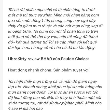
Tôi có rất nhiều mụn nhỏ và lỗ chân lông to dưới
mắt mà tôi thực sự ghét. Mình mới nhận hàng hôm
qua nên mới dùng 1 lần nhưng sáng nay ngủ dậy
thấy da giảm mụn rõ rệt và các nốt mụn cũng xẹp đi
khoảng 50%. Tôi cũng có một lỗ chân lông to trên
mũi (bạn có thể thò tay vào) nên tôi cũng đã thử ở
đó – kết quả tương tự! Tôi sẽ cập nhật với kết quả
dài hạn hơn, nhưng có vẻ như nó đã có tác động.
LibraKitty review BHA9 của Paula’s Choice:
Hoạt động nhanh chóng. Sản phẩm tuyệt vời!
Tôi nhận thấy mụn trứng cá và mẩn đỏ giảm ngay
lập tức. Nhanh chóng khôi phục lại sự cân bằng cho
mụn đang hoạt động. Tôi thực sự ấn tượng với tốc
độ hoạt động của nó. Đầu là thủy tinh (hoặc một cái
gì đó tương tự), rất dễ sử dụng/phân phối. Mình cho
4 sao vì giá hơi cao.