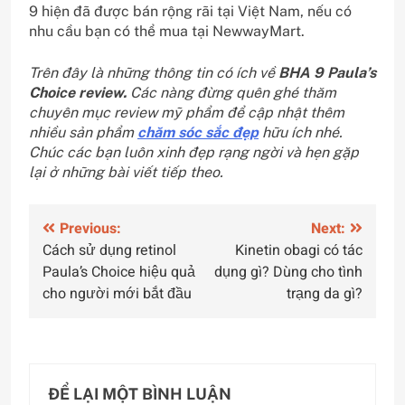
9 hiện đã được bán rộng rãi tại Việt Nam, nếu có
nhu cầu bạn có thể mua tại NewwayMart.
Trên đây là những thông tin có ích về
BHA 9 Paula’s
Choice review.
Các nàng đừng quên ghé thăm
chuyên mục review mỹ phẩm để cập nhật thêm
nhiều sản phẩm
chăm sóc sắc đẹp
hữu ích nhé.
Chúc các bạn luôn xinh đẹp rạng ngời và hẹn gặp
lại ở những bài viết tiếp theo.
Điều
Previous:
Next:
Cách sử dụng retinol
Kinetin obagi có tác
hướng
Paula’s Choice hiệu quả
dụng gì? Dùng cho tình
bài
cho người mới bắt đầu
trạng da gì?
viết
ĐỂ LẠI MỘT BÌNH LUẬN