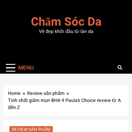
Skip
to
Chăm Sóc Da
content
Vẻ đẹp khởi đầu từ làn da
MENU
Home
Review sản phẩm
Tinh chất giảm mụn BHA 9 Paula’s Choice review từ A
đến Z
REVIEW SẢN PHẨM