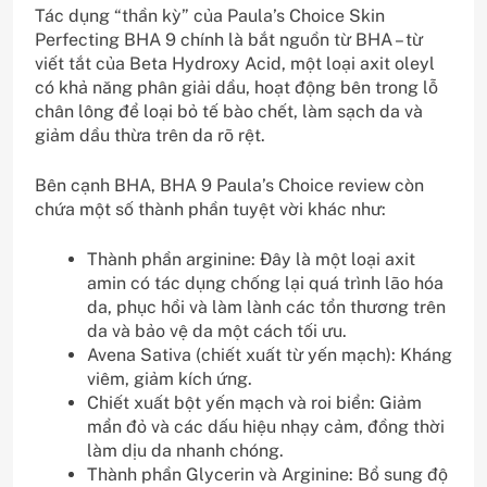
Tác dụng “thần kỳ” của Paula’s Choice Skin
Perfecting BHA 9 chính là bắt nguồn từ BHA – từ
viết tắt của Beta Hydroxy Acid, một loại axit oleyl
có khả năng phân giải dầu, hoạt động bên trong lỗ
chân lông để loại bỏ tế bào chết, làm sạch da và
giảm dầu thừa trên da rõ rệt.
Bên cạnh BHA, BHA 9 Paula’s Choice review còn
chứa một số thành phần tuyệt vời khác như:
Thành phần arginine: Đây là một loại axit
amin có tác dụng chống lại quá trình lão hóa
da, phục hồi và làm lành các tổn thương trên
da và bảo vệ da một cách tối ưu.
Avena Sativa (chiết xuất từ yến mạch): Kháng
viêm, giảm kích ứng.
Chiết xuất bột yến mạch và roi biển: Giảm
mẩn đỏ và các dấu hiệu nhạy cảm, đồng thời
làm dịu da nhanh chóng.
Thành phần Glycerin và Arginine: Bổ sung độ