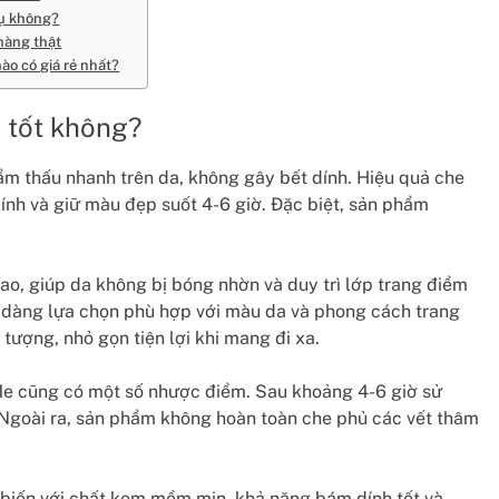
hụ không?
hàng thật
ào có giá rẻ nhất?
 tốt không?
 thấu nhanh trên da, không gây bết dính. Hiệu quả che
ính và giữ màu đẹp suốt 4-6 giờ. Đặc biệt, sản phẩm
o, giúp da không bị bóng nhờn và duy trì lớp trang điểm
ễ dàng lựa chọn phù hợp với màu da và phong cách trang
tượng, nhỏ gọn tiện lợi khi mang đi xa.
Me cũng có một số nhược điểm. Sau khoảng 4-6 giờ sử
. Ngoài ra, sản phẩm không hoàn toàn che phủ các vết thâm
 biến với chất kem mềm mịn, khả năng bám dính tốt và