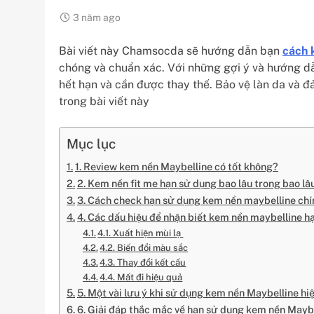
3 năm ago
Bài viết này Chamsocda sẽ hướng dẫn bạn
cách 
chóng và chuẩn xác. Với những gợi ý và hướng dẫ
hết hạn và cần được thay thế. Bảo vệ làn da và đ
trong bài viết này
Mục lục
1. Review kem nền Maybelline có tốt không?
2. Kem nền fit me hạn sử dụng bao lâu trong bao lâ
3. Cách check hạn sử dụng kem nền maybelline ch
4. Các dấu hiệu để nhận biết kem nền maybelline h
4.1. Xuất hiện mùi lạ
4.2. Biến đổi màu sắc
4.3. Thay đổi kết cấu
4.4. Mất đi hiệu quả
5. Một vài lưu ý khi sử dụng kem nền Maybelline hi
6. Giải đáp thắc mắc về hạn sử dụng kem nền Mayb