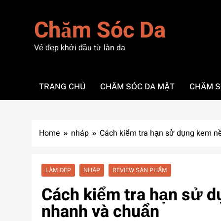
Skip
to
Chăm Sóc Da
content
Vẻ đẹp khởi đầu từ làn da
TRANG CHỦ
CHĂM SÓC DA MẶT
CHĂM S
Home
nháp
Cách kiểm tra hạn sử dụng kem n
LÀM ĐẸP
NHÁP
REVIEW SẢN PHẨM
Cách kiểm tra hạn sử d
nhanh và chuẩn