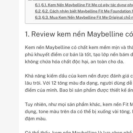
6.1. Kem Nền Maybelline Fit Me có gây tác dụng p
6.2. Cách nhận biết Maybelline Fit Me Foundation 
6.3. Mua Kem Nền Maybelline Fit Me Original chỗ n
1. Review kem nền Maybelline có
Kem nền Maybelline có chất kem mềm mịn và thẩm
phủ khuyết điểm cơ bản là tốt, tạo lớp nền bám d
không chứa hóa chất độc hại, an toàn cho da.
Khả năng kiềm dầu của kem nền được đánh giá ca
lâu trôi. Với 12 tông màu đa dạng, người dùng d
điểm của mình. Bao bì sản phẩm được thiết kế ấn 
Tuy nhiên, như mọi sản phẩm khác, kem nền Fit 
dụng, tone màu trên da có thể bị xuống vài tông
đậm màu.
Có thể thấy, kem nền Maybelline là lựa chọn phổ