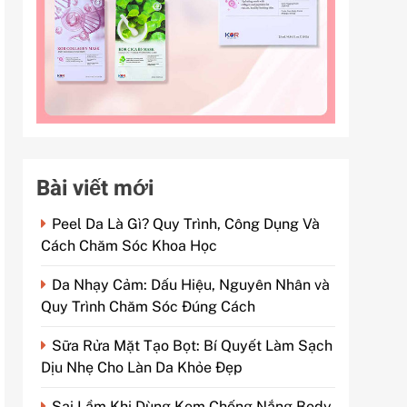
Bài viết mới
Peel Da Là Gì? Quy Trình, Công Dụng Và
Cách Chăm Sóc Khoa Học
Da Nhạy Cảm: Dấu Hiệu, Nguyên Nhân và
Quy Trình Chăm Sóc Đúng Cách
Sữa Rửa Mặt Tạo Bọt: Bí Quyết Làm Sạch
Dịu Nhẹ Cho Làn Da Khỏe Đẹp
Sai Lầm Khi Dùng Kem Chống Nắng Body