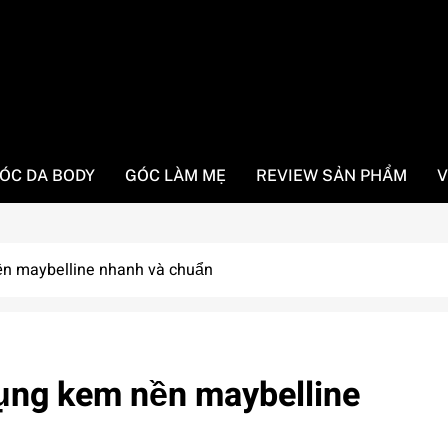
ÓC DA BODY
GÓC LÀM MẸ
REVIEW SẢN PHẨM
V
ền maybelline nhanh và chuẩn
ụng kem nền maybelline