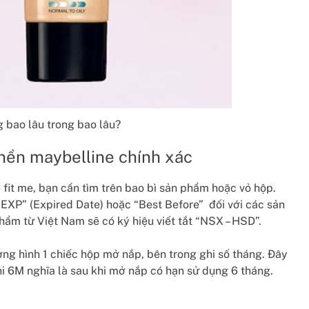
 bao lâu trong bao lâu?
nền maybelline chính xác
fit me, bạn cần tìm trên bao bì sản phẩm hoặc vỏ hộp.
EXP” (Expired Date) hoặc “Best Before” đối với các sản
hẩm từ Việt Nam sẽ có ký hiệu viết tắt “NSX – HSD”.
ng hình 1 chiếc hộp mở nắp, bên trong ghi số tháng. Đây
hi 6M nghĩa là sau khi mở nắp có hạn sử dụng 6 tháng.