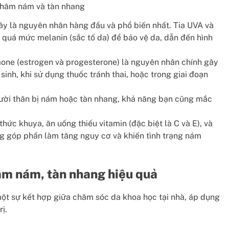
thâm nám và tàn nhang
y là nguyên nhân hàng đầu và phổ biến nhất. Tia UVA và
 quá mức melanin (sắc tố da) để bảo vệ da, dẫn đến hình
ne (estrogen và progesterone) là nguyên nhân chính gây
sinh, khi sử dụng thuốc tránh thai, hoặc trong giai đoạn
ười thân bị nám hoặc tàn nhang, khả năng bạn cũng mắc
hức khuya, ăn uống thiếu vitamin (đặc biệt là C và E), và
 góp phần làm tăng nguy cơ và khiến tình trạng nám
m nám, tàn nhang hiệu quả
ột sự kết hợp giữa chăm sóc da khoa học tại nhà, áp dụng
ị.