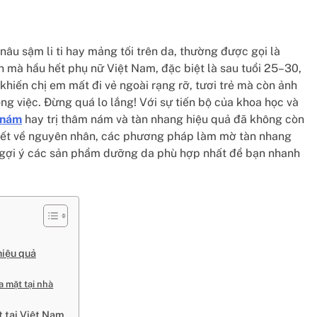
âu sậm li ti hay mảng tối trên da, thường được gọi là
n mà hầu hết phụ nữ Việt Nam, đặc biệt là sau tuổi 25–30,
hiến chị em mất đi vẻ ngoài rạng rỡ, tươi trẻ mà còn ảnh
ông việc.
Đừng quá lo lắng! Với sự tiến bộ của khoa học và
 nám
hay
trị thâm nám và tàn nhang hiệu quả đã không còn
i tiết về nguyên nhân, các phương pháp làm mờ tàn nhang
g gợi ý các sản phẩm dưỡng da phù hợp nhất để bạn nhanh
hiệu quả
a mặt tại nhà
t tại Việt Nam