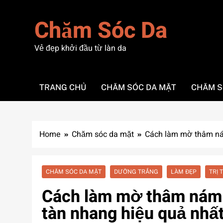
Skip
to
Chăm Sóc Da
content
Vẻ đẹp khởi đầu từ làn da
TRANG CHỦ
CHĂM SÓC DA MẶT
CHĂM S
Home
Chăm sóc da mặt
Cách làm mờ thâm nám:
CHĂM SÓC DA MẶT
DƯỠNG TRẮNG
LÀM ĐẸP
TRỊ 
Cách làm mờ thâm nám: 
tàn nhang hiệu quả nhất