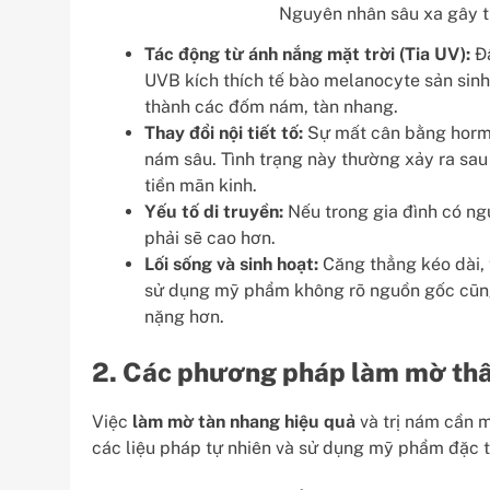
Nguyên nhân sâu xa gây 
Tác động từ ánh nắng mặt trời (Tia UV):
Đâ
UVB kích thích tế bào melanocyte sản sinh
thành các đốm nám, tàn nhang.
Thay đổi nội tiết tố:
Sự mất cân bằng hormo
nám sâu. Tình trạng này thường xảy ra sau 
tiền mãn kinh.
Yếu tố di truyền:
Nếu trong gia đình có ng
phải sẽ cao hơn.
Lối sống và sinh hoạt:
Căng thẳng kéo dài, t
sử dụng mỹ phẩm không rõ nguồn gốc cũng
nặng hơn.
2. Các phương pháp làm mờ thâ
Việc
làm mờ tàn nhang hiệu quả
và trị nám cần m
các liệu pháp tự nhiên và sử dụng mỹ phẩm đặc tr