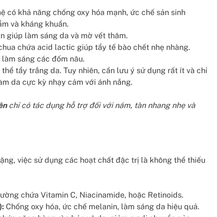
ệ có khả năng chống oxy hóa mạnh, ức chế sản sinh
ẩm và kháng khuẩn.
n giúp làm sáng da và mờ vết thâm.
hua chứa acid lactic giúp tẩy tế bào chết nhẹ nhàng.
ợ làm sáng các đốm nâu.
 thể tẩy trắng da. Tuy nhiên, cần lưu ý sử dụng rất ít và chỉ
 làm da cực kỳ nhạy cảm với ánh nắng.
ên
chỉ có tác dụng hỗ trợ đối với nám, tàn nhang nhẹ và
ặng, việc sử dụng các hoạt chất đặc trị là không thể thiếu
ường chứa Vitamin C, Niacinamide, hoặc Retinoids.
):
Chống oxy hóa, ức chế melanin, làm sáng da hiệu quả.