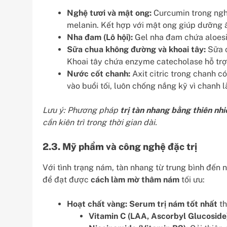
Nghệ tươi và mật ong:
Curcumin trong ngh
melanin. Kết hợp với mật ong giúp dưỡng 
Nha đam (Lô hội):
Gel nha đam chứa aloesi
Sữa chua không đường và khoai tây:
Sữa c
Khoai tây chứa enzyme catecholase hỗ tr
Nước cốt chanh:
Axit citric trong chanh có
vào buổi tối, luôn chống nắng kỹ vì chanh
Lưu ý: Phương pháp
trị tàn nhang bằng thiên nhi
cần kiên trì trong thời gian dài.
2.3. Mỹ phẩm và công nghệ đặc trị
Với tình trạng nám, tàn nhang từ trung bình đến n
để đạt được
cách làm mờ thâm nám
tối ưu:
Hoạt chất vàng:
Serum trị nám tốt nhất
th
Vitamin C (LAA, Ascorbyl Glucoside