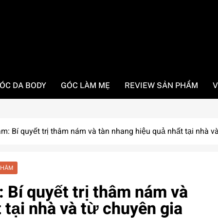
ÓC DA BODY
GÓC LÀM MẸ
REVIEW SẢN PHẨM
V
 Bí quyết trị thâm nám và tàn nhang hiệu quả nhất tại nhà và
THÂM
Bí quyết trị thâm nám và
 tại nhà và từ chuyên gia