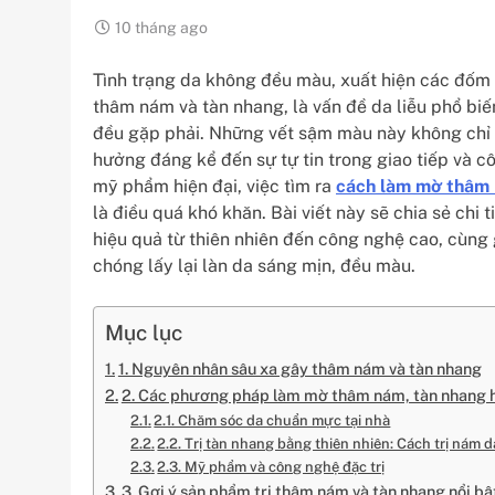
10 tháng ago
Tình trạng da không đều màu, xuất hiện các đốm n
thâm nám và tàn nhang, là vấn đề da liễu phổ biế
đều gặp phải. Những vết sậm màu này không chỉ k
hưởng đáng kể đến sự tự tin trong giao tiếp và c
mỹ phẩm hiện đại, việc tìm ra
cách làm mờ thâm
là điều quá khó khăn. Bài viết này sẽ chia sẻ ch
hiệu quả từ thiên nhiên đến công nghệ cao, cùn
chóng lấy lại làn da sáng mịn, đều màu.
Mục lục
1. Nguyên nhân sâu xa gây thâm nám và tàn nhang
2. Các phương pháp làm mờ thâm nám, tàn nhang 
2.1. Chăm sóc da chuẩn mực tại nhà
2.2. Trị tàn nhang bằng thiên nhiên: Cách trị nám d
2.3. Mỹ phẩm và công nghệ đặc trị
3. Gợi ý sản phẩm trị thâm nám và tàn nhang nổi bậ