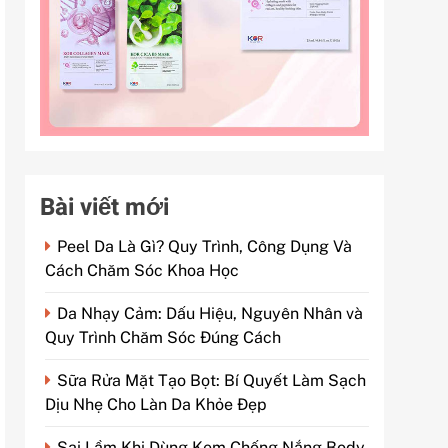
Bài viết mới
Peel Da Là Gì? Quy Trình, Công Dụng Và
Cách Chăm Sóc Khoa Học
Da Nhạy Cảm: Dấu Hiệu, Nguyên Nhân và
Quy Trình Chăm Sóc Đúng Cách
Sữa Rửa Mặt Tạo Bọt: Bí Quyết Làm Sạch
Dịu Nhẹ Cho Làn Da Khỏe Đẹp
Sai Lầm Khi Dùng Kem Chống Nắng Body