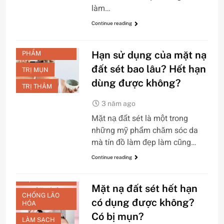
làm…
DƯỠNG TRẮNG
Continue reading
LÀM SẠCH
REVIEW SẢN
Hạn sử dụng của mặt nạ
PHẨM
đất sét bao lâu? Hết hạn
TRỊ MỤN
dùng được không?
TRỊ THÂM
3 năm ago
Mặt nạ đất sét là một trong
những mỹ phẩm chăm sóc da
mà tín đồ làm đẹp làm cũng…
Continue reading
CHĂM SÓC DA
MẶT
Mặt nạ đất sét hết hạn
CHỐNG LÃO
có dụng được không?
HÓA
Có bị mụn?
LÀM SẠCH