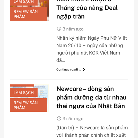
LÀM SẠCH
Tháng của nàng Deal
REVIEW SẢN
ngập tràn
PHẨM
3 năm ago
Nhân kỷ niệm Ngày Phụ Nữ Việt
Nam 20/10 – ngày của những
người phụ nữ, KOR Việt Nam
CHĂM SÓC DA
đã…
MẶT
Continue reading
DƯỠNG TRẮNG
LÀM ĐẸP
Newcare – dòng sản
LÀM SẠCH
phẩm dưỡng da từ nhau
REVIEW SẢN
thai ngựa của Nhật Bản
PHẨM
3 năm ago
(Dân trí) – Newcare là sản phẩm
với thành phần chính chiết xuất