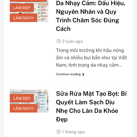
Da Nhạy Cảm: Dấu Hiệu,
LÀM ĐẸP
Nguyên Nhân và Quy
LÀM SẠCH
Trình Chăm Sóc Đúng
Cách
2 tuần ago
Trong môi trường khí hậu nóng
ẩm và nhiều bụi bẩn như tại Việt
Nam, tình trạng da nhạy cảm…
Continue reading
Sữa Rửa Mặt Tạo Bọt: Bí
LÀM ĐẸP
Quyết Làm Sạch Dịu
LÀM SẠCH
Nhẹ Cho Làn Da Khỏe
Đẹp
1 tháng ago