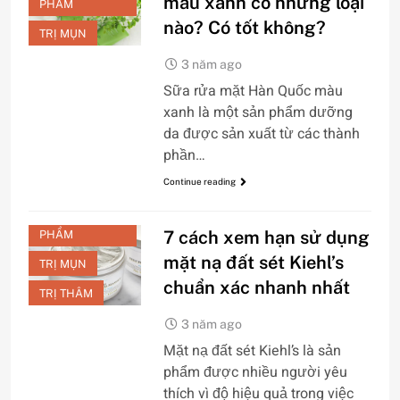
màu xanh có những loại
PHẨM
nào? Có tốt không?
TRỊ MỤN
3 năm ago
CHĂM SÓC DA
Sữa rửa mặt Hàn Quốc màu
MẶT
xanh là một sản phẩm dưỡng
CHỐNG LÃO
da được sản xuất từ các thành
HÓA
phần…
DƯỠNG TRẮNG
Continue reading
LÀM SẠCH
REVIEW SẢN
7 cách xem hạn sử dụng
PHẨM
mặt nạ đất sét Kiehl’s
TRỊ MỤN
chuẩn xác nhanh nhất
TRỊ THÂM
3 năm ago
CHĂM SÓC DA
Mặt nạ đất sét Kiehl’s là sản
MẶT
phẩm được nhiều người yêu
CHỐNG LÃO
thích vì độ hiệu quả trong việc
HÓA