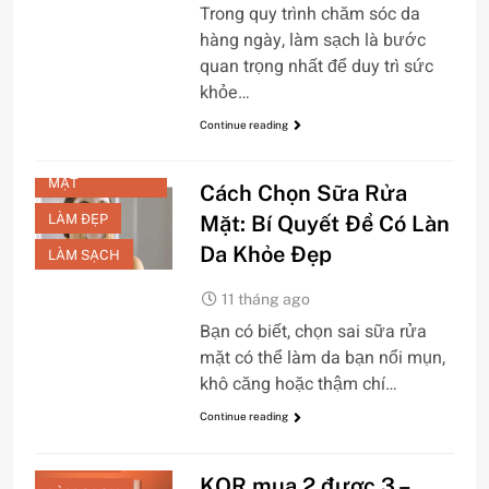
Trong quy trình chăm sóc da
hàng ngày, làm sạch là bước
quan trọng nhất để duy trì sức
khỏe…
Continue reading
CHĂM SÓC DA
MẶT
Cách Chọn Sữa Rửa
LÀM ĐẸP
Mặt: Bí Quyết Để Có Làn
Da Khỏe Đẹp
LÀM SẠCH
11 tháng ago
CHĂM SÓC DA
Bạn có biết, chọn sai sữa rửa
MẶT
mặt có thể làm da bạn nổi mụn,
CHỐNG LÃO
khô căng hoặc thậm chí…
HÓA
Continue reading
DƯỠNG TRẮNG
LÀM ĐẸP
KOR mua 2 được 3 –