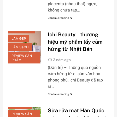
placenta (nhau thai) ngựa,
không chứa tạp…
CHĂM SÓC DA
Continue reading
MẶT
GÓC LÀM MẸ
Ichi Beauty – thương
LÀM ĐẸP
hiệu mỹ phẩm lấy cảm
LÀM SẠCH
hứng từ Nhật Bản
REVIEW SẢN
3 năm ago
PHẨM
(Dân trí) – Thông qua nguồn
CHĂM SÓC DA
cảm hứng từ di sản văn hóa
MẶT
phong phú, Ichi Beauty đã tạo
CHỐNG LÃO
ra…
HÓA
Continue reading
DƯỠNG TRẮNG
LÀM SẠCH
Sữa rửa mặt Hàn Quốc
REVIEW SẢN