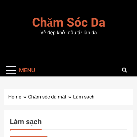
Skip
to
Chăm Sóc Da
content
Vẻ đẹp khởi đầu từ làn da
MENU
Home
Chăm sóc da mặt
Làm sạch
Làm sạch
CHĂM SÓC DA
BODY