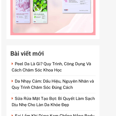
Bài viết mới
Peel Da Là Gì? Quy Trình, Công Dụng Và
Cách Chăm Sóc Khoa Học
Da Nhạy Cảm: Dấu Hiệu, Nguyên Nhân và
Quy Trình Chăm Sóc Đúng Cách
Sữa Rửa Mặt Tạo Bọt: Bí Quyết Làm Sạch
Dịu Nhẹ Cho Làn Da Khỏe Đẹp
Sai Lầm Khi Dùng Kem Chống Nắng Body