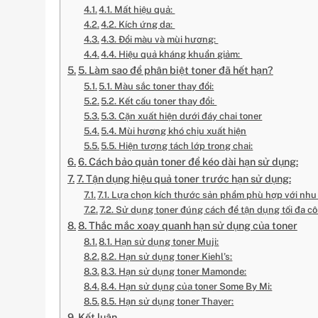
4.1. Mất hiệu quả:
4.2. Kích ứng da:
4.3. Đổi màu và mùi hương:
4.4. Hiệu quả kháng khuẩn giảm:
5. Làm sao để phân biệt toner đã hết hạn?
5.1. Màu sắc toner thay đổi:
5.2. Kết cấu toner thay đổi:
5.3. Cặn xuất hiện dưới đáy chai toner
5.4. Mùi hương khó chịu xuất hiện
5.5. Hiện tượng tách lớp trong chai:
6. Cách bảo quản toner để kéo dài hạn sử dụng:
7. Tận dụng hiệu quả toner trước hạn sử dụng:
7.1. Lựa chọn kích thước sản phẩm phù hợp với nhu
7.2. Sử dụng toner đúng cách để tận dụng tối đa c
8. Thắc mắc xoay quanh hạn sử dụng của toner
8.1. Hạn sử dụng toner Muji:
8.2. Hạn sử dụng toner Kiehl’s:
8.3. Hạn sử dụng toner Mamonde:
8.4. Hạn sử dụng của toner Some By Mi:
8.5. Hạn sử dụng toner Thayer:
Kết luận