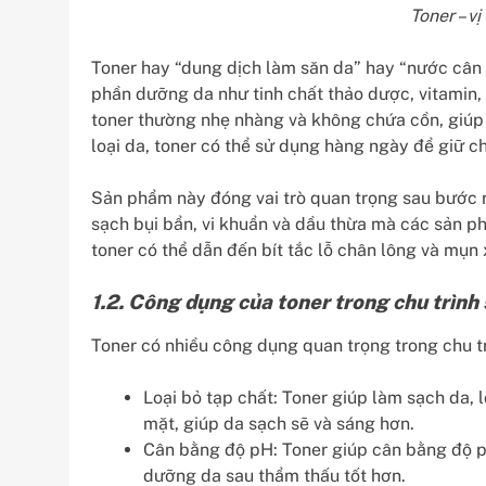
Toner – vị
Toner hay “dung dịch làm săn da” hay “nước cân
phần dưỡng da như tinh chất thảo dược, vitamin,
toner thường nhẹ nhàng và không chứa cồn, giúp 
loại da, toner có thể sử dụng hàng ngày để giữ ch
Sản phẩm này đóng vai trò quan trọng sau bước rử
sạch bụi bẩn, vi khuẩn và dầu thừa mà các sản p
toner có thể dẫn đến bít tắc lỗ chân lông và mụn 
1.2. Công dụng của toner trong chu trình 
Toner có nhiều công dụng quan trọng trong chu tr
Loại bỏ tạp chất: Toner giúp làm sạch da, l
mặt, giúp da sạch sẽ và sáng hơn.
Cân bằng độ pH: Toner giúp cân bằng độ p
dưỡng da sau thẩm thấu tốt hơn.