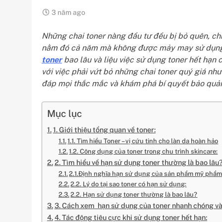
3 năm ago
Những chai toner nàng đầu tư đều bị bỏ quên, ch
nằm đó cả năm mà không được mảy may sử dụng.
toner
bao lâu và liệu việc sử dụng toner hết hạn c
với việc phải vứt bỏ những chai toner quý giá như
đáp mọi thắc mắc và khám phá bí quyết bảo quản
Mục lục
1. Giới thiệu tổng quan về toner:
1.1. Tìm hiểu Toner – vị cứu tinh cho làn da hoàn hảo
1.2. Công dụng của toner trong chu trình skincare:
2. Tìm hiểu về hạn sử dụng toner thường là bao lâu
2.1.Định nghĩa hạn sử dụng của sản phẩm mỹ phẩm
2.2. Lý do tại sao toner có hạn sử dụng:
2.2. Hạn sử dụng toner thường là bao lâu?
3. Cách xem hạn sử dụng của toner nhanh chóng v
4. Tác động tiêu cực khi sử dụng toner hết hạn: