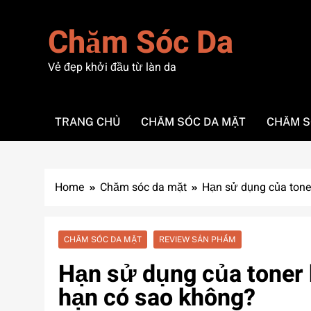
Skip
to
Chăm Sóc Da
content
Vẻ đẹp khởi đầu từ làn da
TRANG CHỦ
CHĂM SÓC DA MẶT
CHĂM S
Home
Chăm sóc da mặt
Hạn sử dụng của tone
CHĂM SÓC DA MẶT
REVIEW SẢN PHẨM
Hạn sử dụng của toner 
hạn có sao không?