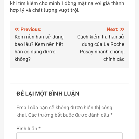
khi tìm kiếm cho mình 1 dòng mặt nạ với giá thành
hợp lý và chất lượng vượt trội.
Điều
Previous:
Next:
Kem nền hạn sử dụng
Cách kiểm tra hạn sử
hướng
bao lâu? Kem nền hết
dụng của La Roche
bài
hạn có dùng được
Posay nhanh chóng,
không?
chính xác
viết
ĐỂ LẠI MỘT BÌNH LUẬN
Email của bạn sẽ không được hiển thị công
khai.
Các trường bắt buộc được đánh dấu
*
Bình luận
*