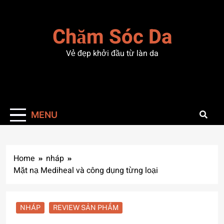
Skip
to
Chăm Sóc Da
content
Vẻ đẹp khởi đầu từ làn da
MENU
Home
nháp
Mặt nạ Mediheal và công dụng từng loại
NHÁP
REVIEW SẢN PHẨM