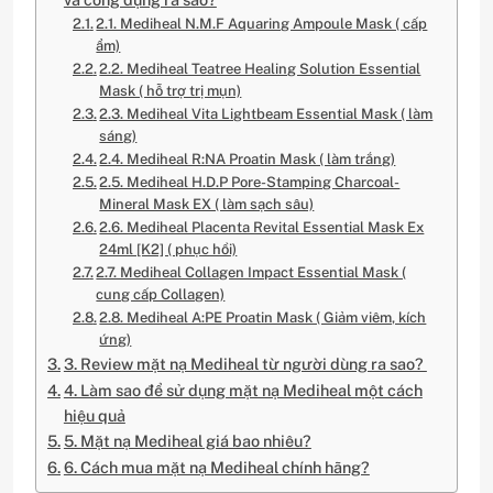
2.1. Mediheal N.M.F Aquaring Ampoule Mask ( cấp
ẩm)
2.2. Mediheal Teatree Healing Solution Essential
Mask ( hỗ trợ trị mụn)
2.3. Mediheal Vita Lightbeam Essential Mask ( làm
sáng)
2.4. Mediheal R:NA Proatin Mask ( làm trắng)
2.5. Mediheal H.D.P Pore-Stamping Charcoal-
Mineral Mask EX ( làm sạch sâu)
2.6. Mediheal Placenta Revital Essential Mask Ex
24ml [K2] ( phục hồi)
2.7. Mediheal Collagen Impact Essential Mask (
cung cấp Collagen)
2.8. Mediheal A:PE Proatin Mask ( Giảm viêm, kích
ứng)
3. Review mặt nạ Mediheal từ người dùng ra sao?
4. Làm sao để sử dụng mặt nạ Mediheal một cách
hiệu quả
5. Mặt nạ Mediheal giá bao nhiêu?
6. Cách mua mặt nạ Mediheal chính hãng?