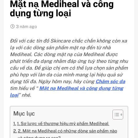
Mặt nạ Mediheal và công
dụng từng loại
3 năm ago
Đối với các tín đồ Skincare chắc chắn không còn xa
lạ với các dòng sản phẩm mặt nạ đến từ nhà
Mediheal. Các dòng mặt nạ của Mediheal được
phát triển đa dạng nhằm đáp ứng tuỳ theo từng nhu
cầu về da. Để giúp chị em có thể lựa chọn sản phẩm
phù hợp với làn da của mình mang lại hiệu quả sử
dụng tối đa. Ngày hôm nay, hãy cùng
Chăm sóc da
tìm hiểu về “
Mặt nạ Mediheal và công dụng từng
loại
” nhé.
Mục lục
1. Sơ lược về thương hiệu mỹ phẩm Mediheal
2. Mặt nạ Mediheal có những dòng sản phẩm nào
và công dụng ra sao?