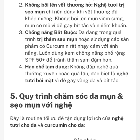
Không bôi lên vết thương hở:
Nghệ tươi trị
sẹo mụn
chỉ nên dùng khi vết thương đã
khép miệng. Không bôi lên mụn viêm sưng,
mụn có mủ vì dễ gây bít tắc và nhiễm khuẩn.
Chống nắng Bắt Buộc:
Da đang trong quá
trình
trị thâm sau mụn
hoặc sử dụng các sản
phẩm có Curcumin rất nhạy cảm với ánh
nắng. Luôn dùng kem chống nắng phổ rộng
SPF 50+ để tránh thâm sạm đậm hơn.
Hạn chế lạm dụng:
Không đắp nghệ quá
thường xuyên hoặc quá lâu, đặc biệt là
nghệ
tươi bôi mặt
vì dễ gây vàng da và bít tắc.
5. Quy trình chăm sóc da mụn &
sẹo mụn với nghệ
Đây là routine tối ưu để tận dụng lợi ích của
nghệ
tươi cho da
và
curcumin cho da
: