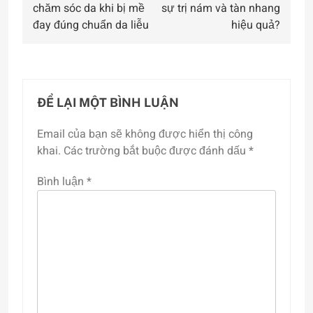
bài
chăm sóc da khi bị mề
sự trị nám và tàn nhang
đay đúng chuẩn da liễu
hiệu quả?
viết
ĐỂ LẠI MỘT BÌNH LUẬN
Email của bạn sẽ không được hiển thị công
khai.
Các trường bắt buộc được đánh dấu
*
Bình luận
*