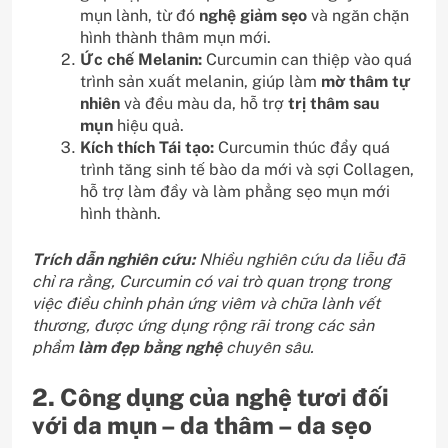
mụn lành, từ đó
nghệ giảm sẹo
và ngăn chặn
hình thành thâm mụn mới.
Ức chế Melanin:
Curcumin can thiệp vào quá
trình sản xuất melanin, giúp làm
mờ thâm tự
nhiên
và đều màu da, hỗ trợ
trị thâm sau
mụn
hiệu quả.
Kích thích Tái tạo:
Curcumin thúc đẩy quá
trình tăng sinh tế bào da mới và sợi Collagen,
hỗ trợ làm đầy và làm phẳng sẹo mụn mới
hình thành.
Trích dẫn nghiên cứu:
Nhiều nghiên cứu da liễu đã
chỉ ra rằng, Curcumin có vai trò quan trọng trong
việc điều chỉnh phản ứng viêm và chữa lành vết
thương, được ứng dụng rộng rãi trong các sản
phẩm
làm đẹp bằng nghệ
chuyên sâu.
2. Công dụng của nghệ tươi đối
với da mụn – da thâm – da sẹo