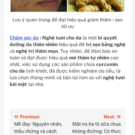
Lưu ý quan trọng để đạt hiệu quả giảm thâm – sẹo
tối ưu
Chăm sóc da
: Nghệ tươi cho da
là một
bí quyết
dưỡng da thiên nhiên
hiệu quả để
trị sẹo bằng nghệ
và
nghệ trị thâm mụn
. Tuy nhiên, để đảm bảo an
toàn và đạt được hiệu quả
mờ thâm tự nhiên
cao
nhất, việc sử dụng các sản phẩm chứa
curcumin
cho da
tinh khiết, đã được kiểm nghiệm da liễu, là
lựa chọn thông minh và tiện lợi hơn so với
nghệ tươi
bôi mặt
tại nhà.
Điều
Previous:
Next:
Mề đay: Nguyên nhân,
Mặt nạ tía tô sữa chua
hướng
triệu chứng và cách
không đường: Có thực