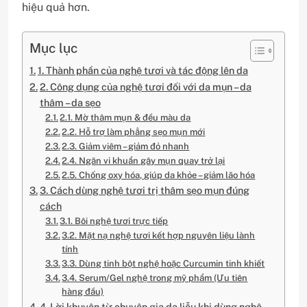
hiệu quả hơn.
Mục lục
1. Thành phần của nghệ tươi và tác động lên da
2. Công dụng của nghệ tươi đối với da mụn – da
thâm – da sẹo
2.1. Mờ thâm mụn & đều màu da
2.2. Hỗ trợ làm phẳng sẹo mụn mới
2.3. Giảm viêm – giảm đỏ nhanh
2.4. Ngăn vi khuẩn gây mụn quay trở lại
2.5. Chống oxy hóa, giúp da khỏe – giảm lão hóa
3. Cách dùng nghệ tươi trị thâm sẹo mụn đúng
cách
3.1. Bôi nghệ tươi trực tiếp
3.2. Mặt nạ nghệ tươi kết hợp nguyên liệu lành
tính
3.3. Dùng tinh bột nghệ hoặc Curcumin tinh khiết
3.4. Serum/Gel nghệ trong mỹ phẩm (Ưu tiên
hàng đầu)
4. Lời khuyên từ chuyên gia da liễu khi dùng nghệ