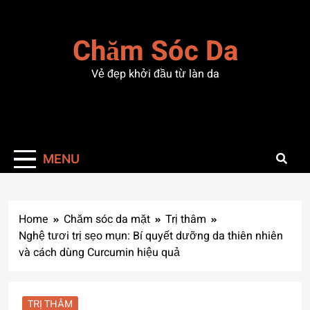
Skip
to
Chăm Sóc Da
content
Vẻ đẹp khởi đầu từ làn da
MENU
Home
Chăm sóc da mặt
Trị thâm
Nghệ tươi trị sẹo mụn: Bí quyết dưỡng da thiên nhiên
và cách dùng Curcumin hiệu quả
TRỊ THÂM