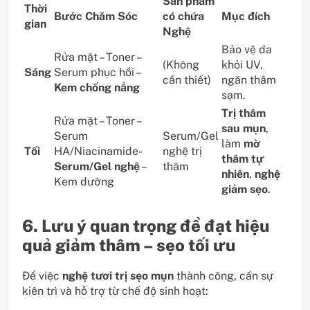
Sản phẩm
Thời
Bước Chăm Sóc
có chứa
Mục đích
gian
Nghệ
Bảo vệ da
Rửa mặt – Toner –
(Không
khỏi UV,
Sáng
Serum phục hồi –
cần thiết)
ngăn thâm
Kem chống nắng
sạm.
Trị thâm
Rửa mặt – Toner –
sau mụn
,
Serum
Serum/Gel
làm
mờ
Tối
HA/Niacinamide-
nghệ trị
thâm tự
Serum/Gel nghệ
–
thâm
nhiên
,
nghệ
Kem dưỡng
giảm sẹo
.
6. Lưu ý quan trọng để đạt hiệu
quả giảm thâm – sẹo tối ưu
Để việc
nghệ tươi trị sẹo mụn
thành công, cần sự
kiên trì và hỗ trợ từ chế độ sinh hoạt: