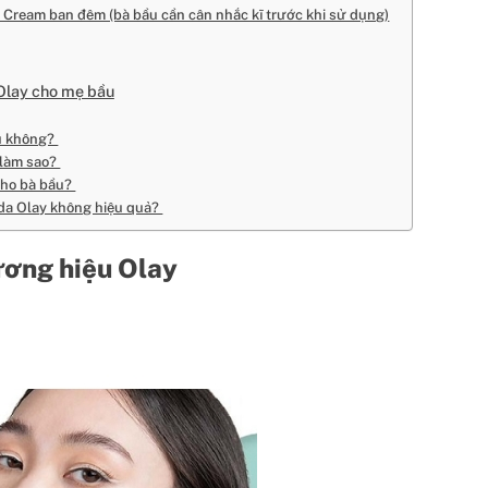
 Cream ban đêm (bà bầu cần cân nhắc kĩ trước khi sử dụng)
Olay cho mẹ bầu
ầu không?
ì làm sao?
cho bà bầu?
 da Olay không hiệu quả?
ương hiệu Olay