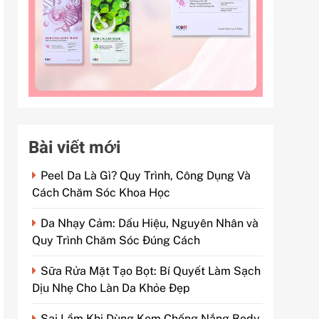
Bài viết mới
Peel Da Là Gì? Quy Trình, Công Dụng Và
Cách Chăm Sóc Khoa Học
Da Nhạy Cảm: Dấu Hiệu, Nguyên Nhân và
Quy Trình Chăm Sóc Đúng Cách
Sữa Rửa Mặt Tạo Bọt: Bí Quyết Làm Sạch
Dịu Nhẹ Cho Làn Da Khỏe Đẹp
Sai Lầm Khi Dùng Kem Chống Nắng Body