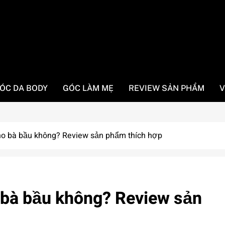
ÓC DA BODY
GÓC LÀM MẸ
REVIEW SẢN PHẨM
V
ho bà bầu không? Review sản phẩm thích hợp
 bà bầu không? Review sản