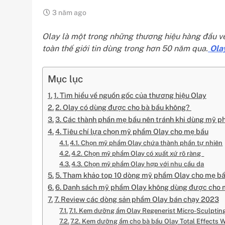
3 năm ago
Olay là một trong những thương hiệu hàng đầu v
toàn thế giới tin dùng trong hơn 50 năm qua.
Olay
Mục lục
1. Tìm hiểu về nguồn gốc của thương hiệu Olay
2. Olay có dùng được cho bà bầu không?
3. Các thành phần mẹ bầu nên tránh khi dùng mỹ 
4. Tiêu chí lựa chọn mỹ phẩm Olay cho mẹ bầu
4.1. Chọn mỹ phẩm Olay chứa thành phần tự nhiên
4.2. Chọn mỹ phẩm Olay có xuất xứ rõ ràng
4.3. Chọn mỹ phẩm Olay hợp với nhu cầu da
5. Tham khảo top 10 dòng mỹ phẩm Olay cho mẹ b
6. Danh sách mỹ phẩm Olay không dùng được cho 
7. Review các dòng sản phẩm Olay bán chạy 2023
7.1. Kem dưỡng ẩm Olay Regenerist Micro-Sculptin
7.2. Kem dưỡng ẩm cho bà bầu Olay Total Effects 