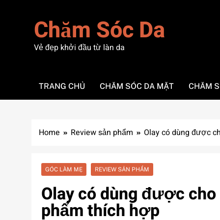
Skip
to
Chăm Sóc Da
content
Vẻ đẹp khởi đầu từ làn da
TRANG CHỦ
CHĂM SÓC DA MẶT
CHĂM S
Home
Review sản phẩm
Olay có dùng được c
GÓC LÀM MẸ
REVIEW SẢN PHẨM
Olay có dùng được cho
phẩm thích hợp