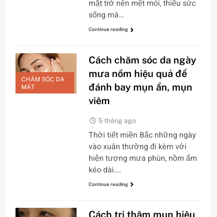
mặt trở nên mệt mỏi, thiếu sức
sống mà…
Continue reading
Cách chăm sóc da ngày
mưa nồm hiệu quả để
CHĂM SÓC DA
đánh bay mụn ẩn, mụn
MẶT
viêm
5 tháng ago
Thời tiết miền Bắc những ngày
vào xuân thường đi kèm với
hiện tượng mưa phùn, nồm ẩm
kéo dài….
Continue reading
Cách trị thâm mụn hiệu