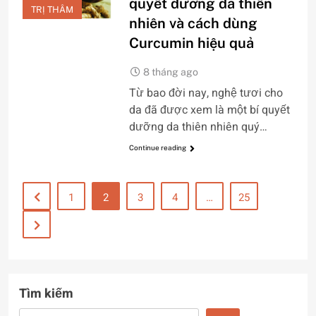
quyết dưỡng da thiên
TRỊ THÂM
nhiên và cách dùng
Curcumin hiệu quả
8 tháng ago
Từ bao đời nay, nghệ tươi cho
da đã được xem là một bí quyết
dưỡng da thiên nhiên quý…
Continue reading
1
2
3
4
…
25
Tìm kiếm