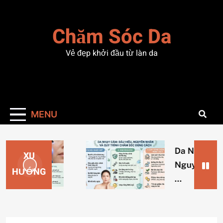
Skip
to
Chăm Sóc Da
content
Vẻ đẹp khởi đầu từ làn da
MENU
Da Nhạy Cảm: 
XU
Nguyên Nhân v
HƯỚNG
…