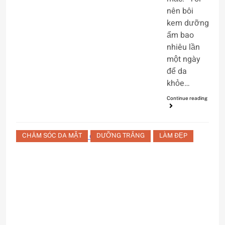
nên bôi
kem dưỡng
ẩm bao
nhiêu lần
một ngày
để da
khỏe…
Continue reading
CHĂM SÓC DA MẶT
DƯỠNG TRẮNG
LÀM ĐẸP