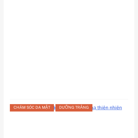
b
C
r
CHĂM SÓC DA MẶT
DƯỠNG TRẮNG