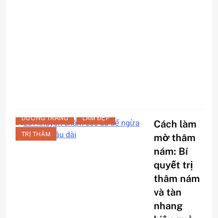
b
t
C
r
CHĂM SÓC DA MẶT
DƯỠNG TRẮNG
LÀM ĐẸP
Cách làm
TRỊ THÂM
mờ thâm
nám: Bí
quyết trị
thâm nám
và tàn
nhang