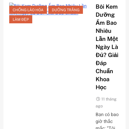
Bôi Kem
CHỐNG LÃO HÓA
DƯỠNG TRẮNG
Dưỡng
LÀM ĐẸP
Ẩm Bao
Nhiêu
Lần Một
Ngày Là
Đủ? Giải
Đáp
Chuẩn
Khoa
Học
11 tháng
ago
Bạn có bao
giờ thắc
mắc: “Tôi