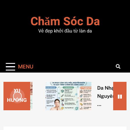
Skip
to
Chăm Sóc Da
content
Vẻ đẹp khởi đầu từ làn da
MENU
Da Nhạy Cảm: Dấ
XU
Nguyên Nhân và 
HƯỚNG
…