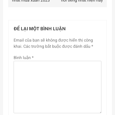
nhất mùa xuân 2023
nổi tiếng nhất hiện nay
bài
viết
ĐỂ LẠI MỘT BÌNH LUẬN
Email của bạn sẽ không được hiển thị công
khai.
Các trường bắt buộc được đánh dấu
*
Bình luận
*