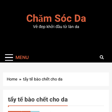
Skip
to
Chăm Sóc Da
content
Vẻ đẹp khởi đầu từ làn da
MENU
Home
tẩy tế bào chết cho da
tẩy tế bào chết cho da
CHĂM SÓC DA
MẶT
LÀM SẠCH