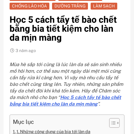
CHỐNG LÃO HÓA
DƯỠNG TRẮNG
LÀM SẠCH
Học 5 cách tẩy tế bào chết
bằng bia tiết kiệm cho làn
da mịn màng
3 năm ago
Mùa hè sắp tới cũng là lúc làn da sẽ sản sinh nhiều
mồ hôi hơn, cơ thể sau một ngày dài mệt mỏi cũng
cần tẩy rửa kĩ càng hơn. Vì vậy mà nhu cầu tẩy tế
bào chết cũng tăng lên. Tuy nhiên, những sản phẩm
tẩy da chết đôi khi khá tốn kém. Hãy để Chăm sóc
da mách nhỏ cho bạn “
Học 5 cách tẩy tế bào chết
bằng bia tiết kiệm cho làn da mịn màng
”.
Mục lục
1. Những công dụng của bia tới làn da