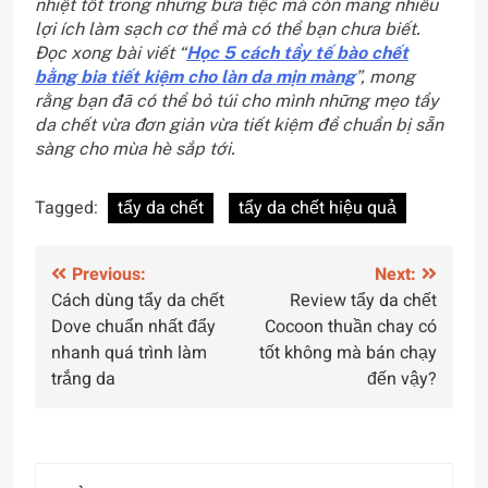
nhiệt tốt trong những bữa tiệc mà còn mang nhiều
lợi ích làm sạch cơ thể mà có thể bạn chưa biết.
Đọc xong bài viết “
Học 5 cách tẩy tế bào chết
bằng bia tiết kiệm cho làn da mịn màng
”, mong
rằng bạn đã có thể bỏ túi cho mình những mẹo tẩy
da chết vừa đơn giản vừa tiết kiệm để chuẩn bị sẵn
sàng cho mùa hè sắp tới.
Tagged:
tẩy da chết
tẩy da chết hiệu quả
Điều
Previous:
Next:
Cách dùng tẩy da chết
Review tẩy da chết
hướng
Dove chuẩn nhất đẩy
Cocoon thuần chay có
bài
nhanh quá trình làm
tốt không mà bán chạy
trắng da
đến vậy?
viết