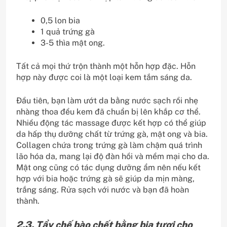
0,5 lon bia
1 quả trứng gà
3-5 thìa mật ong.
Tất cả mọi thứ trộn thành một hỗn hợp đặc. Hỗn
hợp này được coi là một loại kem tắm sáng da.
Đầu tiên, bạn làm ướt da bằng nước sạch rồi nhẹ
nhàng thoa đều kem đã chuẩn bị lên khắp cơ thể.
Nhiều động tác massage được kết hợp có thể giúp
da hấp thụ dưỡng chất từ ​​trứng gà, mật ong và bia.
Collagen chứa trong trứng gà làm chậm quá trình
lão hóa da, mang lại độ đàn hồi và mềm mại cho da.
Mật ong cũng có tác dụng dưỡng ẩm nên nếu kết
hợp với bia hoặc trứng gà sẽ giúp da mịn màng,
trắng sáng. Rửa sạch với nước và bạn đã hoàn
thành.
2.3. Tẩy chế bào chết bằng bia tươi cho