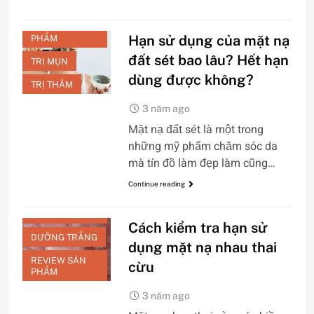
LÀM SẠCH
REVIEW SẢN
Hạn sử dụng của mặt nạ
PHẨM
đất sét bao lâu? Hết hạn
TRỊ MỤN
dùng được không?
TRỊ THÂM
3 năm ago
Mặt nạ đất sét là một trong
những mỹ phẩm chăm sóc da
mà tín đồ làm đẹp làm cũng…
CHĂM SÓC DA
MẶT
Continue reading
CHỐNG LÃO
HÓA
Cách kiểm tra hạn sử
DƯỠNG TRẮNG
dụng mặt nạ nhau thai
REVIEW SẢN
cừu
PHẨM
3 năm ago