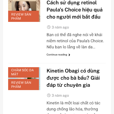
Cách sử dụng retinol
Paula’s Choice hiệu quả
REVIEW SẢN
cho người mới bắt đầu
PHẨM
3 năm ago
Bạn có thể đã nghe nói về khái
niệm retinol của Paula’s Choice.
Nếu bạn lo lắng về làn da…
Continue reading
Kinetin Obagi có dùng
CHĂM SÓC DA
MẶT
được cho bà bầu? Giải
REVIEW SẢN
đáp từ chuyên gia
PHẨM
3 năm ago
Kinetin là một loại chất có tác
dụng chống lão hóa, thường