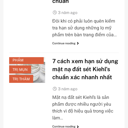
chuẩn
CHĂM SÓC DA
3 năm ago
MẶT
Đôi khi có phải luôn quên kiểm
CHỐNG LÃO
tra hạn sử dụng những lọ mỹ
HÓA
phẩm trên bàn trang điểm của…
DƯỠNG TRẮNG
Continue reading
LÀM SẠCH
REVIEW SẢN
7 cách xem hạn sử dụng
PHẨM
mặt nạ đất sét Kiehl’s
TRỊ MỤN
chuẩn xác nhanh nhất
TRỊ THÂM
3 năm ago
CHĂM SÓC DA
Mặt nạ đất sét Kiehl’s là sản
MẶT
phẩm được nhiều người yêu
CHỐNG LÃO
thích vì độ hiệu quả trong việc
HÓA
làm…
DƯỠNG TRẮNG
Continue reading