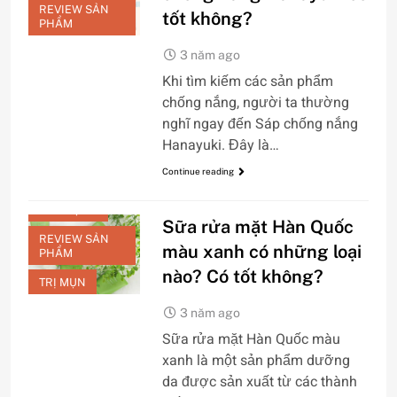
REVIEW SẢN
tốt không?
PHẨM
3 năm ago
Khi tìm kiếm các sản phẩm
CHĂM SÓC DA
chống nắng, người ta thường
MẶT
nghĩ ngay đến Sáp chống nắng
CHỐNG LÃO
Hanayuki. Đây là…
HÓA
Continue reading
DƯỠNG TRẮNG
LÀM SẠCH
Sữa rửa mặt Hàn Quốc
REVIEW SẢN
màu xanh có những loại
PHẨM
nào? Có tốt không?
TRỊ MỤN
3 năm ago
Sữa rửa mặt Hàn Quốc màu
xanh là một sản phẩm dưỡng
da được sản xuất từ các thành