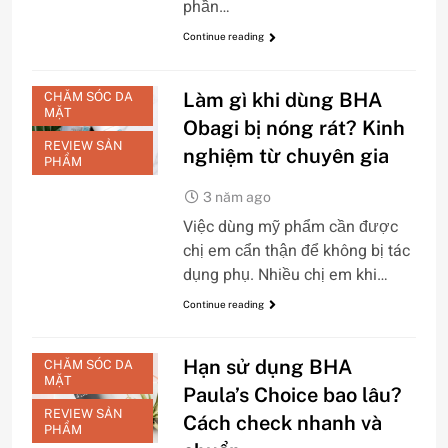
phần…
Continue reading
Làm gì khi dùng BHA
CHĂM SÓC DA
MẶT
Obagi bị nóng rát? Kinh
REVIEW SẢN
nghiệm từ chuyên gia
PHẨM
3 năm ago
Việc dùng mỹ phẩm cần được
chị em cẩn thận để không bị tác
dụng phụ. Nhiều chị em khi…
Continue reading
Hạn sử dụng BHA
CHĂM SÓC DA
MẶT
Paula’s Choice bao lâu?
REVIEW SẢN
Cách check nhanh và
PHẨM