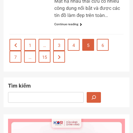
Mặt nạ nhau thai cừu có nhiều
công dụng nổi bật và được các
tín đồ làm đẹp trên toàn…
Continue reading
1
…
3
4
5
6
7
…
15
Tìm kiếm