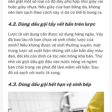
nên giặt một số loại có độ dày phù hợp như giày vải
hoặc giày nhựa. Nếu giày của bạn bằng da, không
nên làm sạch theo cách này vì da có thể bị bong ra.
4.2. Dùng dầu gội tẩy vết bẩn trên lược
Lược là vật dụng cần được sử dụng hàng ngày. Vậy
đã bao lâu rồi bạn chưa vệ sinh chiếc lược của
mình? Nếu không được vệ sinh thường xuyên, mặt
trong lược sẽ xuất hiện những vết cắn bẩn dày màu
đen, đôi khi còn dính cả tóc nên trông khá bẩn. Thử
nhỏ vài giọt dầu gội đầu vào nước nóng và ngâm
bàn chải trong vài phút để làm mềm vết bẩn. Sau
đó xả sạch với nước là xong.
4.3. Dùng dầu gội hết hạn vệ sinh bếp