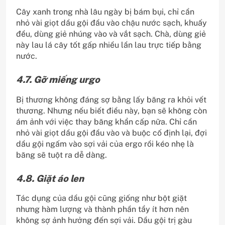
Cây xanh trong nhà lâu ngày bị bám bụi, chỉ cần
nhỏ vài giọt dầu gội đầu vào chậu nước sạch, khuấy
đều, dùng giẻ nhúng vào và vắt sạch. Chà, dùng giẻ
này lau lá cây tốt gấp nhiều lần lau trực tiếp bằng
nước.
4.7. Gỡ miếng urgo
Bị thương không đáng sợ bằng lấy băng ra khỏi vết
thương. Nhưng nếu biết điều này, bạn sẽ không còn
ám ảnh với việc thay băng khẩn cấp nữa. Chỉ cần
nhỏ vài giọt dầu gội đầu vào và buộc cố định lại, đợi
dầu gội ngấm vào sợi vải của ergo rồi kéo nhẹ là
băng sẽ tuột ra dễ dàng.
4.8. Giặt áo len
Tác dụng của dầu gội cũng giống như bột giặt
nhưng hàm lượng và thành phần tẩy ít hơn nên
không sợ ảnh hưởng đến sợi vải. Dầu gội trị gàu