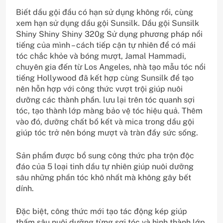
Biết dầu gội đầu có hạn sử dụng không rồi, cùng
xem hạn sử dụng dầu gội Sunsilk. Dầu gội Sunsilk
Shiny Shiny Shiny 320g Sử dụng phương pháp nổi
tiếng của mình – cách tiếp cận tự nhiên để có mái
tóc chắc khỏe và bóng mượt, Jamal Hammadi,
chuyên gia đến từ Los Angeles, nhà tạo mẫu tóc nổi
tiếng Hollywood đã kết hợp cùng Sunsilk để tạo
nên hỗn hợp với công thức vượt trội giúp nuôi
dưỡng các thành phần. lưu lại trên tóc quanh sợi
tóc, tạo thành lớp màng bảo vệ tóc hiệu quả. Thêm
vào đó, dưỡng chất bồ kết và mica trong dầu gội
giúp tóc trở nên bóng mượt và tràn đầy sức sống.
Sản phẩm được bổ sung công thức pha trộn độc
đáo của 5 loại tinh dầu tự nhiên giúp nuôi dưỡng
sâu những phần tóc khô nhất mà không gây bết
dính.
Đặc biệt, công thức mới tạo tác động kép giúp
thấm sâu nuôi dưỡng từng sợi tóc và hình thành lớp