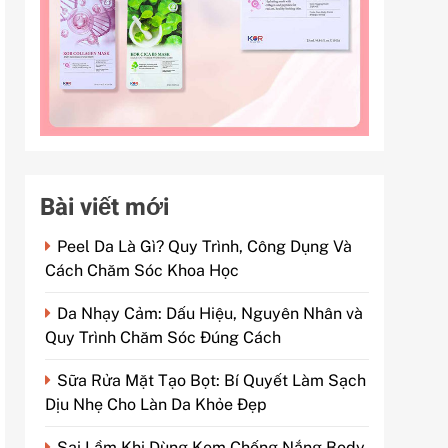
Bài viết mới
Peel Da Là Gì? Quy Trình, Công Dụng Và
Cách Chăm Sóc Khoa Học
Da Nhạy Cảm: Dấu Hiệu, Nguyên Nhân và
Quy Trình Chăm Sóc Đúng Cách
Sữa Rửa Mặt Tạo Bọt: Bí Quyết Làm Sạch
Dịu Nhẹ Cho Làn Da Khỏe Đẹp
Sai Lầm Khi Dùng Kem Chống Nắng Body