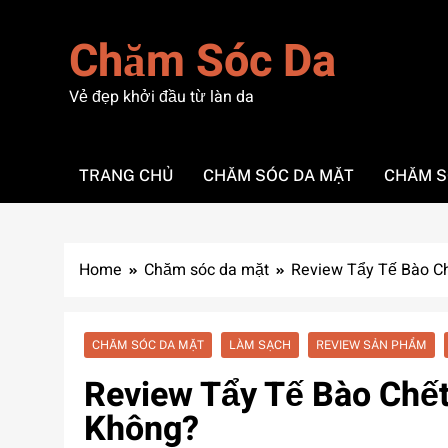
Skip
to
Chăm Sóc Da
content
Vẻ đẹp khởi đầu từ làn da
TRANG CHỦ
CHĂM SÓC DA MẶT
CHĂM S
Home
Chăm sóc da mặt
Review Tẩy Tế Bào Ch
CHĂM SÓC DA MẶT
LÀM SẠCH
REVIEW SẢN PHẨM
Review Tẩy Tế Bào Chết
Không?