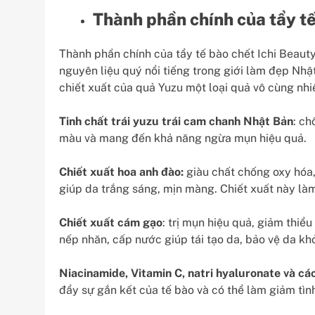
Thành phần chính của tẩy tế
Thành phần chính của tẩy tế bào chết Ichi Beauty 
nguyên liệu quý nổi tiếng trong giới làm đẹp Nhậ
chiết xuất của quả Yuzu một loại quả vô cùng n
Tinh chất trái yuzu trái cam chanh Nhật Bản
: ch
màu và mang đến khả năng ngừa mụn hiệu quả.
Chiết xuất hoa anh đào:
giàu chất chống oxy hóa, 
giúp da trắng sáng, mịn màng. Chiết xuất này là
Chiết xuất cám gạo
: trị mụn hiệu quả, giảm thiể
nếp nhăn, cấp nước giúp tái tạo da, bảo vệ da khỏ
Niacinamide, Vitamin C, natri hyaluronate
và cá
đẩy sự gắn kết của tế bào và có thể làm giảm tình