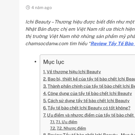
4 năm ago
Ichi Beauty – Thương hiệu được biết đến như mộ
Nhật Bản được chị em Việt Nam rất ưa thích hiện
thị trường Việt Nam nhờ những sản phẩm mỹ phẩ
chamsocdanw.com tìm hiểu “
Review Tẩy Tế Bào 
Mục lục
Về thương hiệu Ichi Beauty
Bao bì, thiết kế của tẩy tế bào chết Ichi Bea
Thành phần chính của tẩy tế bào chết Ichi 
Công dụng của tẩy tế bào chết Ichi Beauty
Cách sử dụng tẩy tế bào chết Ichi Beauty
Tẩy tế bào chết Ichi Beauty có tốt không?
Ưu điểm và nhược điểm của tẩy tế bào chết 
7.1. Ưu điểm
7.2. Nhược điểm
Review Tẩy tế bào chết Ichi Beauty – Mua ở