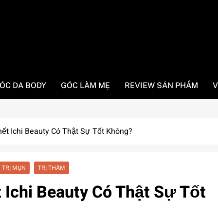
ÓC DA BODY
GÓC LÀM MẸ
REVIEW SẢN PHẨM
V
ết Ichi Beauty Có Thật Sự Tốt Không?
TRỊ MỤN
TRỊ THÂM
 Ichi Beauty Có Thật Sự Tốt