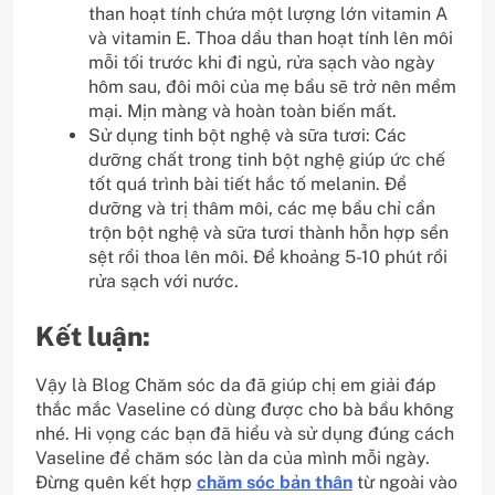
than hoạt tính chứa một lượng lớn vitamin A
và vitamin E. Thoa dầu than hoạt tính lên môi
mỗi tối trước khi đi ngủ, rửa sạch vào ngày
hôm sau, đôi môi của mẹ bầu sẽ trở nên mềm
mại. Mịn màng và hoàn toàn biến mất.
Sử dụng tinh bột nghệ và sữa tươi: Các
dưỡng chất trong tinh bột nghệ giúp ức chế
tốt quá trình bài tiết hắc tố melanin. Để
dưỡng và trị thâm môi, các mẹ bầu chỉ cần
trộn bột nghệ và sữa tươi thành hỗn hợp sền
sệt rồi thoa lên môi. Để khoảng 5-10 phút rồi
rửa sạch với nước.
Kết luận:
Vậy là Blog Chăm sóc da đã giúp chị em giải đáp
thắc mắc Vaseline có dùng được cho bà bầu không
nhé. Hi vọng các bạn đã hiểu và sử dụng đúng cách
Vaseline để chăm sóc làn da của mình mỗi ngày.
Đừng quên kết hợp
chăm sóc bản thân
từ ngoài vào