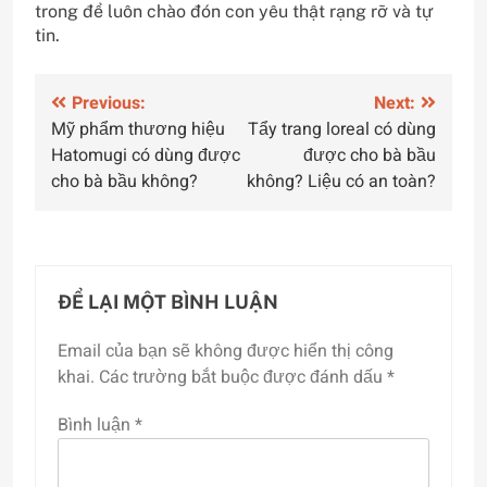
trong để luôn chào đón con yêu thật rạng rỡ và tự
tin.
Điều
Previous:
Next:
Mỹ phẩm thương hiệu
Tẩy trang loreal có dùng
hướng
Hatomugi có dùng được
được cho bà bầu
bài
cho bà bầu không?
không? Liệu có an toàn?
viết
ĐỂ LẠI MỘT BÌNH LUẬN
Email của bạn sẽ không được hiển thị công
khai.
Các trường bắt buộc được đánh dấu
*
Bình luận
*