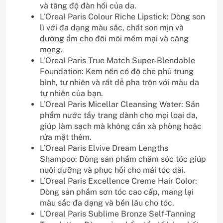
và tăng độ đàn hồi của da.
L’Oreal Paris Colour Riche Lipstick: Dòng son
lì với đa dạng màu sắc, chất son mịn và
dưỡng ẩm cho đôi môi mềm mại và căng
mọng.
L’Oreal Paris True Match Super-Blendable
Foundation: Kem nền có độ che phủ trung
bình, tự nhiên và rất dễ pha trộn với màu da
tự nhiên của bạn.
L’Oreal Paris Micellar Cleansing Water: Sản
phẩm nước tẩy trang dành cho mọi loại da,
giúp làm sạch mà không cần xà phòng hoặc
rửa mặt thêm.
L’Oreal Paris Elvive Dream Lengths
Shampoo: Dòng sản phẩm chăm sóc tóc giúp
nuôi dưỡng và phục hồi cho mái tóc dài.
L’Oreal Paris Excellence Creme Hair Color:
Dòng sản phẩm sơn tóc cao cấp, mang lại
màu sắc đa dạng và bền lâu cho tóc.
L’Oreal Paris Sublime Bronze Self-Tanning