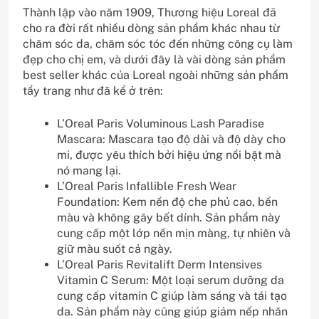
Thành lập vào năm 1909, Thương hiệu Loreal đã
cho ra đời rất nhiều dòng sản phẩm khác nhau từ
chăm sóc da, chăm sóc tóc đến những công cụ làm
đẹp cho chị em, và dưới đây là vài dòng sản phẩm
best seller khác của Loreal ngoài những sản phẩm
tẩy trang như đã kể ở trên:
L’Oreal Paris Voluminous Lash Paradise
Mascara: Mascara tạo độ dài và độ dày cho
mi, được yêu thích bởi hiệu ứng nổi bật mà
nó mang lại.
L’Oreal Paris Infallible Fresh Wear
Foundation: Kem nền độ che phủ cao, bền
màu và không gây bết dính. Sản phẩm này
cung cấp một lớp nền mịn màng, tự nhiên và
giữ màu suốt cả ngày.
L’Oreal Paris Revitalift Derm Intensives
Vitamin C Serum: Một loại serum dưỡng da
cung cấp vitamin C giúp làm sáng và tái tạo
da. Sản phẩm này cũng giúp giảm nếp nhăn