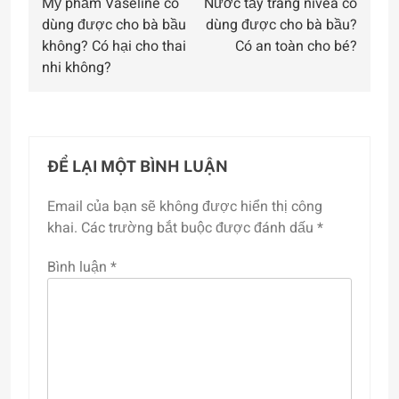
Mỹ phẩm Vaseline có
Nước tẩy trang nivea có
hướng
dùng được cho bà bầu
dùng được cho bà bầu?
bài
không? Có hại cho thai
Có an toàn cho bé?
nhi không?
viết
ĐỂ LẠI MỘT BÌNH LUẬN
Email của bạn sẽ không được hiển thị công
khai.
Các trường bắt buộc được đánh dấu
*
Bình luận
*