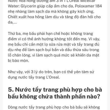
Nước hoa hồng dưỡng ẩm 3 in 1 L’Oreal Micellar
Water: Glycerin giúp cấp ẩm cho da, Poloxamer 184
nhẹ nhàng làm sạch da mà không gây kích ứng,
Chiết xuất hoa hồng làm dịu và tăng độ đàn hồi cho
da,…
Thứ ba, mẹ bầu phải hạn chế hoặc không trang
điểm vì có thể ảnh hưởng không tốt đến mẹ. Vì vậy,
mẹ bầu chỉ cần một lọ sữa rửa mặt và tẩy trang đủ
dịu nhẹ để làm sạch bụi bẩn và dầu thừa sâu trong
lỗ chân lông, vì làm sạch quá mức sẽ khiến da mặt
bị bào mòn.
Như vậy, với 3 lý do trên, bạn có thể yên tâm sử
dụng nước tẩy trang L’Oreal.
5. Nước tẩy trang phù hợp cho bà
bầu không chứa thành phần nào?
Dòng nước tẩy trang phù hợp cho bà bầu sẽ không