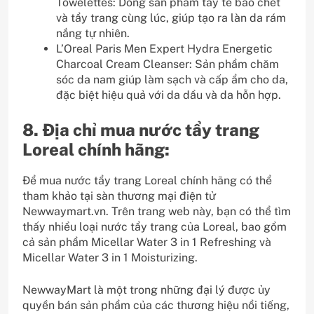
Towelettes: Dòng sản phẩm tẩy tế bào chết
và tẩy trang cùng lúc, giúp tạo ra làn da rám
nắng tự nhiên.
L’Oreal Paris Men Expert Hydra Energetic
Charcoal Cream Cleanser: Sản phẩm chăm
sóc da nam giúp làm sạch và cấp ẩm cho da,
đặc biệt hiệu quả với da dầu và da hỗn hợp.
8. Địa chỉ mua nước tẩy trang
Loreal chính hãng:
Để mua nước tẩy trang Loreal chính hãng có thể
tham khảo tại sàn thương mại điện tử
Newwaymart.vn. Trên trang web này, bạn có thể tìm
thấy nhiều loại nước tẩy trang của Loreal, bao gồm
cả sản phẩm Micellar Water 3 in 1 Refreshing và
Micellar Water 3 in 1 Moisturizing.
NewwayMart là một trong những đại lý được ủy
quyền bán sản phẩm của các thương hiệu nổi tiếng,