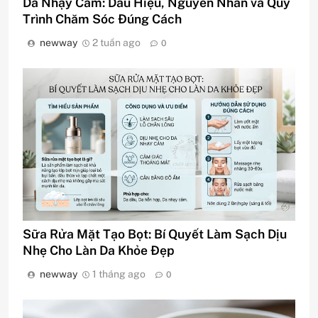
Da Nhạy Cảm: Dấu Hiệu, Nguyên Nhân và Quy
Trình Chăm Sóc Đúng Cách
newway
2 tuần ago
0
Sữa Rửa Mặt Tạo Bọt: Bí Quyết Làm Sạch Dịu
Nhẹ Cho Làn Da Khỏe Đẹp
newway
1 tháng ago
0