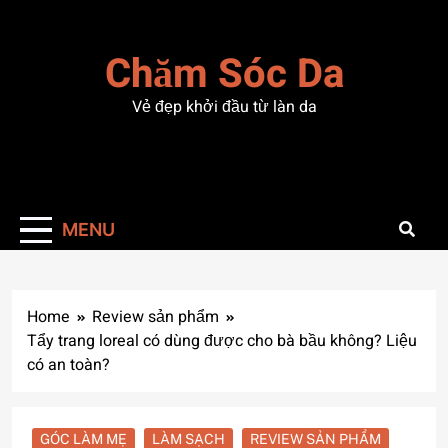
Skip
to
Chăm Sóc Da
content
Vẻ đẹp khởi đầu từ làn da
MENU
Home
Review sản phẩm
Tẩy trang loreal có dùng được cho bà bầu không? Liệu
có an toàn?
GÓC LÀM MẸ
LÀM SẠCH
REVIEW SẢN PHẨM