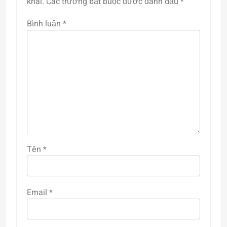
khai.
Các trường bắt buộc được đánh dấu
*
Bình luận
*
Tên
*
Email
*