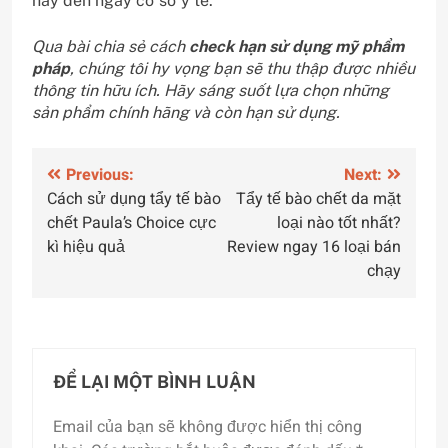
hãy đến ngay cơ sở y tế.
Qua bài chia sẻ cách
check hạn sử dụng mỹ phẩm
pháp
, chúng tôi hy vọng bạn sẽ thu thập được nhiều
thông tin hữu ích. Hãy sáng suốt lựa chọn những
sản phẩm chính hãng và còn hạn sử dụng.
Điều
Previous:
Next:
Cách sử dụng tẩy tế bào
Tẩy tế bào chết da mặt
hướng
chết Paula’s Choice cực
loại nào tốt nhất?
bài
kì hiệu quả
Review ngay 16 loại bán
chạy
viết
ĐỂ LẠI MỘT BÌNH LUẬN
Email của bạn sẽ không được hiển thị công