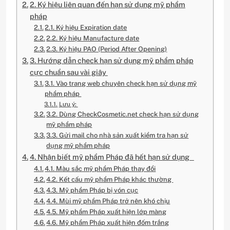
2. Ký hiệu liên quan đến hạn sử dụng mỹ phẩm
pháp
2.1. Ký hiệu Expiration date
2.2. Ký hiệu Manufacture date
2.3. Ký hiệu PAO (Period After Opening)
3. Hướng dẫn check hạn sử dụng mỹ phẩm pháp
cực chuẩn sau vài giây
3.1. Vào trang web chuyên check hạn sử dụng mỹ
phẩm pháp
Lưu ý:
3.2. Dùng CheckCosmetic.net check hạn sử dụng
mỹ phẩm pháp
3.3. Gửi mail cho nhà sản xuất kiểm tra hạn sử
dụng mỹ phẩm pháp
4. Nhận biết mỹ phẩm Pháp đã hết hạn sử dụng
4.1. Màu sắc mỹ phẩm Pháp thay đổi
4.2. Kết cấu mỹ phẩm Pháp khác thường
4.3. Mỹ phẩm Pháp bị vón cục
4.4. Mùi mỹ phẩm Pháp trở nên khó chịu
4.5. Mỹ phẩm Pháp xuất hiện lớp màng
4.6. Mỹ phẩm Pháp xuất hiện đốm trắng