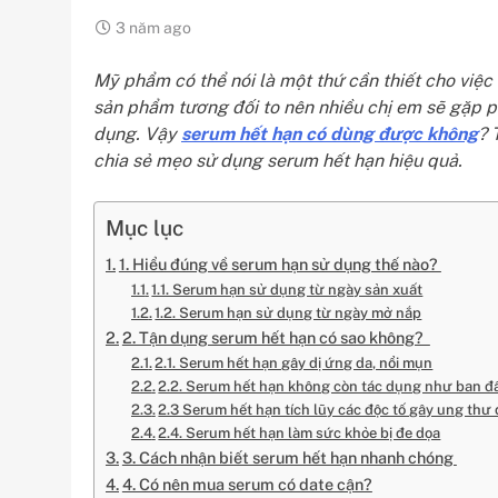
3 năm ago
Mỹ phẩm có thể nói là một thứ cần thiết cho việ
sản phẩm tương đối to nên nhiều chị em sẽ gặp 
dụng. Vậy
serum hết hạn có dùng được không
? 
chia sẻ mẹo sử dụng serum hết hạn hiệu quả.
Mục lục
1. Hiểu đúng về serum hạn sử dụng thế nào?
1.1. Serum hạn sử dụng từ ngày sản xuất
1.2. Serum hạn sử dụng từ ngày mở nắp
2. Tận dụng serum hết hạn có sao không?
2.1. Serum hết hạn gây dị ứng da, nổi mụn
2.2. Serum hết hạn không còn tác dụng như ban 
2.3 Serum hết hạn tích lũy các độc tố gây ung thư
2.4. Serum hết hạn làm sức khỏe bị đe dọa
3. Cách nhận biết serum hết hạn nhanh chóng
4. Có nên mua serum có date cận?