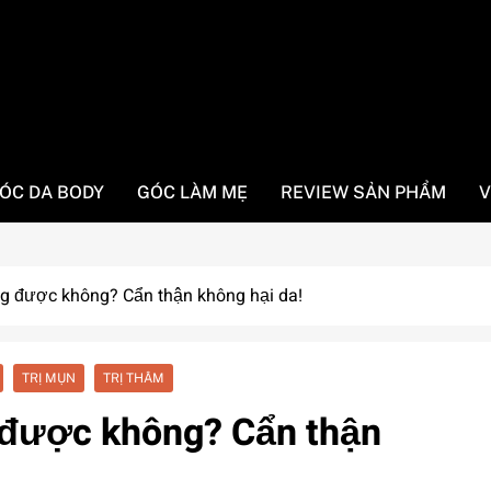
ÓC DA BODY
GÓC LÀM MẸ
REVIEW SẢN PHẨM
V
g được không? Cẩn thận không hại da!
TRỊ MỤN
TRỊ THÂM
 được không? Cẩn thận