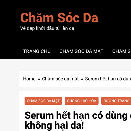
Skip
to
Chăm Sóc Da
content
Vẻ đẹp khởi đầu từ làn da
TRANG CHỦ
CHĂM SÓC DA MẶT
CHĂM S
Home
Chăm sóc da mặt
Serum hết hạn có dùn
CHĂM SÓC DA MẶT
CHỐNG LÃO HÓA
DƯỠNG TRẮNG
Serum hết hạn có dùng
không hại da!