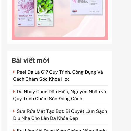
Bài viết mới
Peel Da Là Gì? Quy Trình, Công Dụng Và
Cách Chăm Sóc Khoa Học
Da Nhạy Cảm: Dấu Hiệu, Nguyên Nhân và
Quy Trình Chăm Sóc Đúng Cách
Sữa Rửa Mặt Tạo Bọt: Bí Quyết Làm Sạch
Dịu Nhẹ Cho Làn Da Khỏe Đẹp
Sai Lầm Khi Dùng Kem Chống Nắng Body